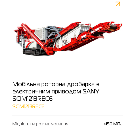
Мобільна роторна дробарка з
електричним приводом SANY
SCIM1213REC6
SCIM1213REC6
Міцність на розчавлювання
<150 МПа