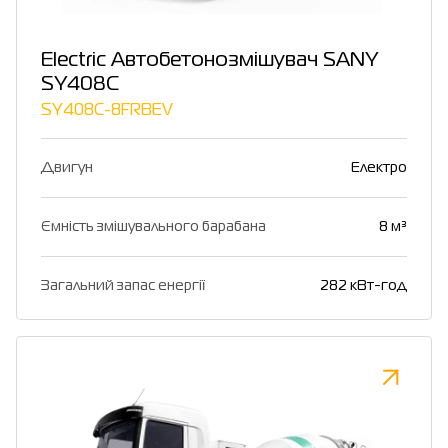
Electric Автобетонозмішувач SANY
SY408C
SY408C-8FRBEV
Двигун
Електро
Ємність змішувального барабана
8 м³
Загальний запас енергії
282 кВт-год