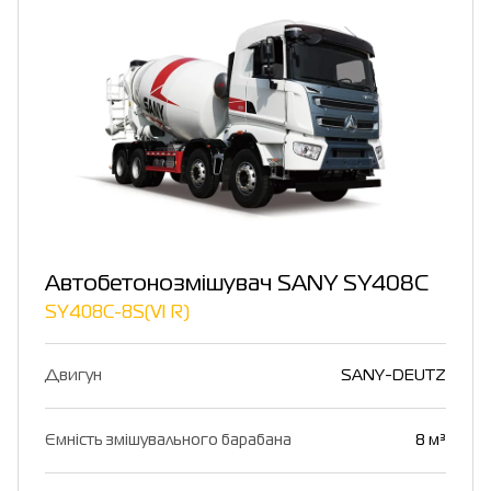
Автобетонозмішувач SANY SY408C
SY408C-8S(Ⅵ R)
Двигун
SANY-DEUTZ
Ємність змішувального барабана
8 м³