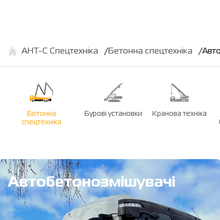
АНТ-С Спецтехніка
Бетонна спецтехніка
Авто
Бетонна
Бурові установки
Кранова техніка
спецтехніка
Автобетонозмішувачі