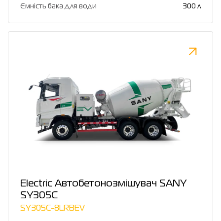
Ємність бака для води
300 л
Electric Автобетонозмішувач SANY
SY305C
SY305C-8LRBEV