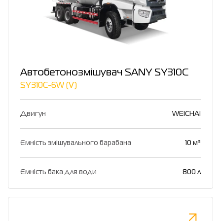
Автобетонозмішувач SANY SY310C
SY310C-6W (Ⅴ)
Двигун
WEICHAI
Ємність змішувального барабана
10 м³
Ємність бака для води
800 л