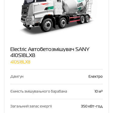
Electric Автобетозмішувач SANY
410S18LX8
410S18LX8
Двигун
Електро
Ємність змішувального барабана
10 м³
Загальний запас енергії
350 кВт-год