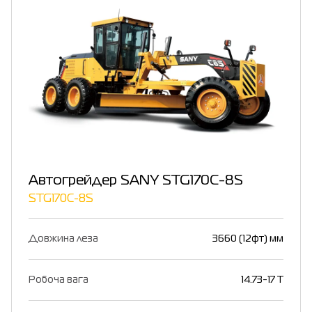
Автогрейдер SANY STG170C-8S
STG170C-8S
Довжина леза
3660 (12фт) мм
Робоча вага
14.73-17 T