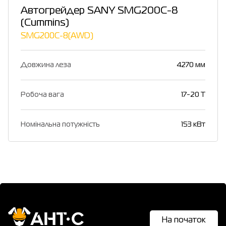
Автогрейдер SANY SMG200C-8
(Cummins)
SMG200C-8(AWD)
Довжина леза
4270 мм
Робоча вага
17-20 T
Номінальна потужність
153 кВт
На початок