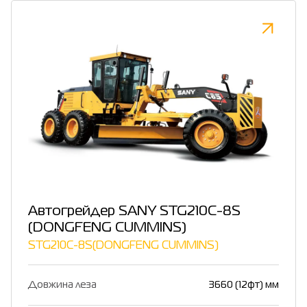
Автогрейдер SANY STG210C-8S
(DONGFENG CUMMINS)
STG210C-8S(DONGFENG CUMMINS)
Довжина леза
3660 (12фт) мм