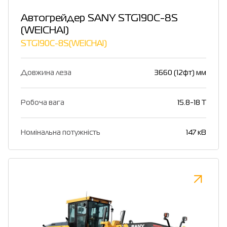
Автогрейдер SANY STG190C-8S
(WEICHAI)
STG190C-8S(WEICHAI)
Довжина леза
3660 (12фт) мм
Робоча вага
15.8-18 T
Номінальна потужність
147 кВ