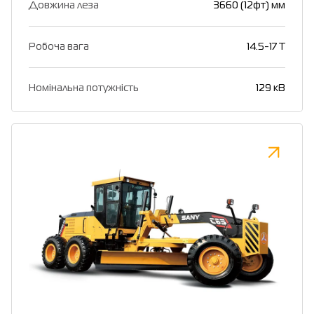
Довжина леза
3660 (12фт) мм
Робоча вага
14.5-17 T
Номінальна потужність
129 кВ