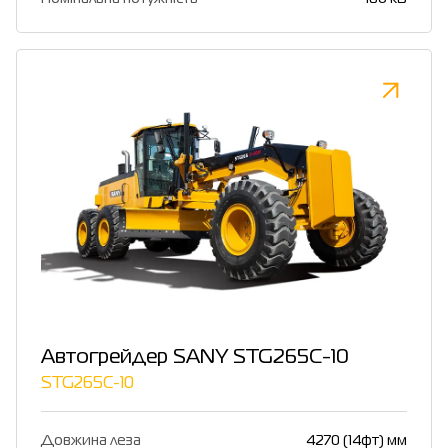
Автогрейдер SANY STG265C-10
STG265C-10
Довжина леза
4270 (14фт) мм