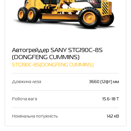
Автогрейдер SANY STG190C-8S
(DONGFENG CUMMINS)
STG190C-8S(DONGFENG CUMMINS)
Довжина леза
3660 (12фт) мм
Робоча вага
15.6-18 T
Номінальна потужність
142 кВ