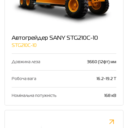
Автогрейдер SANY STG210C-10
STG210C-10
Довжина леза
3660 (12фт) мм
Робоча вага
16.2-19.2 T
Номінальна потужність
168 кВ