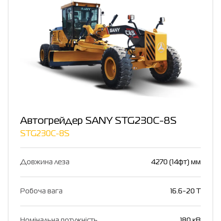
Автогрейдер SANY STG230C-8S
STG230C-8S
Довжина леза
4270 (14фт) мм
Робоча вага
16.6-20 T
Номінальна потужність
180 кВ