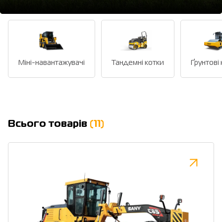
Міні-навантажувачі
Тандемні котки
Ґрунтові
Всього товарів
(11)