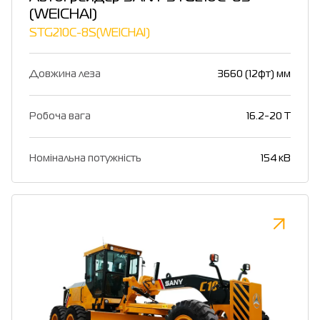
(WEICHAI)
STG210C-8S(WEICHAI)
Довжина леза
3660 (12фт) мм
Робоча вага
16.2-20 T
Номінальна потужність
154 кВ