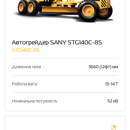
Автогрейдер SANY STG140C-8S
STG140C-8S
Довжина леза
3660 (12фт) мм
Робоча вага
13-14 T
Номінальна потужність
112 кВ