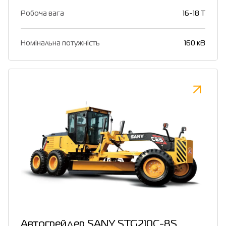
Робоча вага
16-18 T
Номінальна потужність
160 кВ
Автогрейдер SANY STG210C-8S