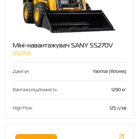
Міні-навантажувач SANY SS270V
SS270V
Двигун
Yanmar (Японія)
Вантажопідйомність
1290 кг
High Flow
125 л/хв