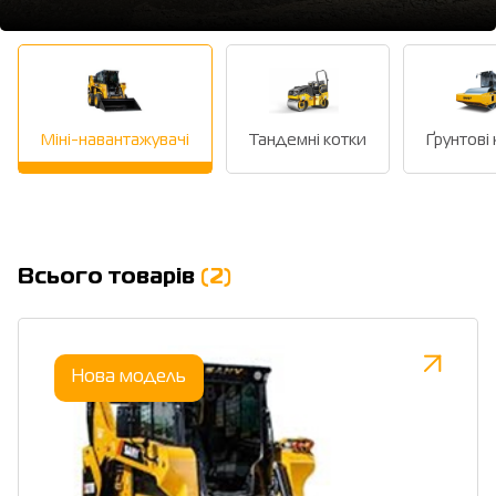
Міні-навантажувачі
Тандемні котки
Ґрунтові
Всього товарів
(2)
Нова модель