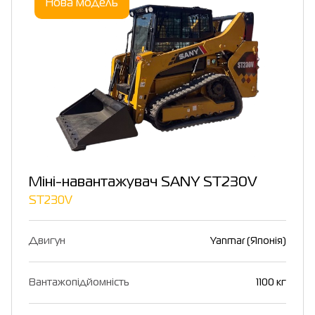
Нова модель
Міні-навантажувач SANY ST230V
ST230V
Двигун
Yanmar (Японія)
Вантажопідйомність
1100 кг