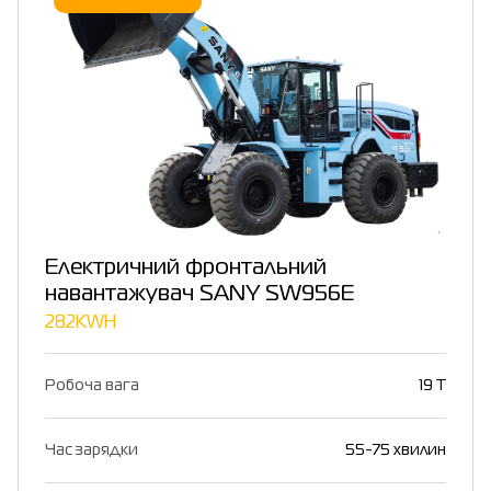
Електричний фронтальний
навантажувач SANY SW956E
282KWH
Робоча вага
19 T
Час зарядки
55-75 хвилин