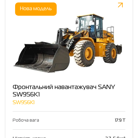
Нова модель
Фронтальний навантажувач SANY
SW956K1
SW956K1
Робоча вага
17.9 T