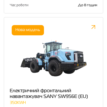
Час роботи
До 8 годин
Нова модель
Електричний фронтальний
навантажувач SANY SW956E (EU)
350KWH