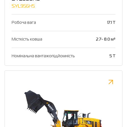
SYL956H5
Робоча вага
17.1 T
Місткість ковша
2.7- 8.0 м³
Номінальна вантажопідйомність
5 T