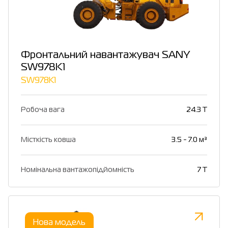
Фронтальний навантажувач SANY
SW978K1
SW978K1
Робоча вага
24.3 T
Місткість ковша
3.5 - 7.0 м³
Номінальна вантажопідйомність
7 T
Нова модель