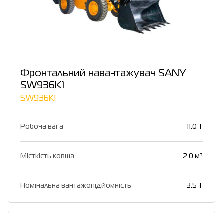
Фронтальний навантажувач SANY
SW936K1
SW936K1
Робоча вага
11.0 T
Місткість ковша
2.0 м³
Номінальна вантажопідйомність
3.5 T