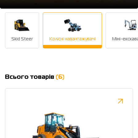
Skid Steer
Колісні навантажувачі
Міні-екскав
Всього товарів
(6)