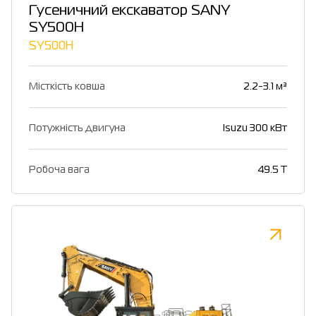
Гусеничний екскаватор SANY
SY500H
SY500H
Місткість ковша
2.2-3.1 м³
Потужність двигуна
Isuzu 300 кВт
Робоча вага
49.5 T