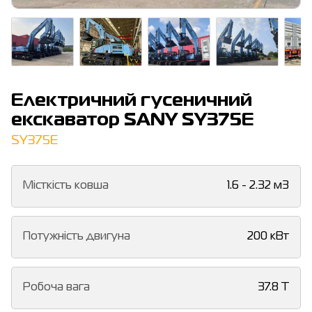
Електричний гусеничний
екскаватор SANY SY375E
SY375E
Місткість ковша
1.6 - 2.32 м3
Потужність двигуна
200 кВт
Робоча вага
37.8 Т