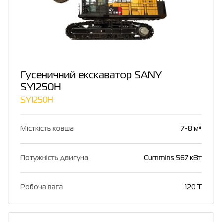
Гусеничний екскаватор SANY
SY1250H
SY1250H
Місткість ковша
7-8 м³
Потужність двигуна
Cummins 567 кВт
Робоча вага
120 T