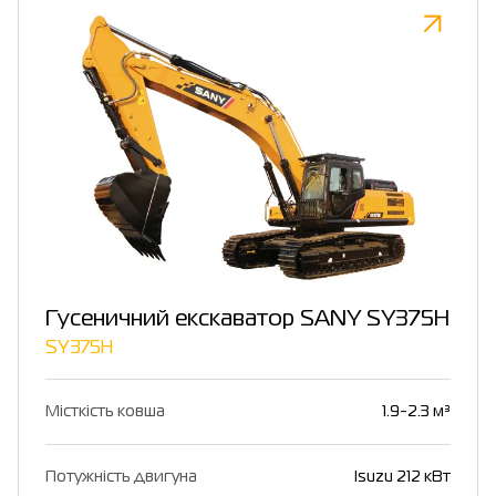
Гусеничний екскаватор SANY SY375H
SY375H
Місткість ковша
1.9-2.3 м³
Потужність двигуна
Isuzu 212 кВт