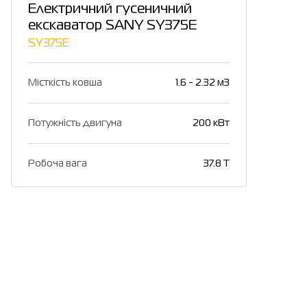
Електричний гусеничний
екскаватор SANY SY375E
SY375E
Місткість ковша
1.6 - 2.32 м3
Потужність двигуна
200 кВт
Робоча вага
37.8 Т