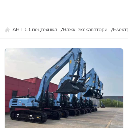
АНТ-С Спецтехніка
Важкі екскаватори
Елект