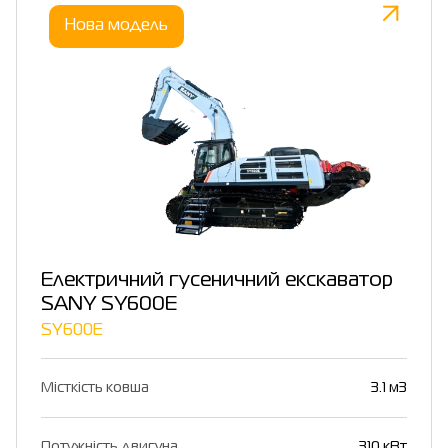
Нова модель
Електричний гусеничний екскаватор
SANY SY600E
SY600E
Місткість ковша
3.1 м3
Потужність двигуна
310 кВт