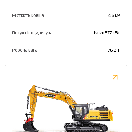
Місткість ковша
4.6 м³
Потужність двигуна
Isuzu 377 кВт
Робоча вага
76.2 T