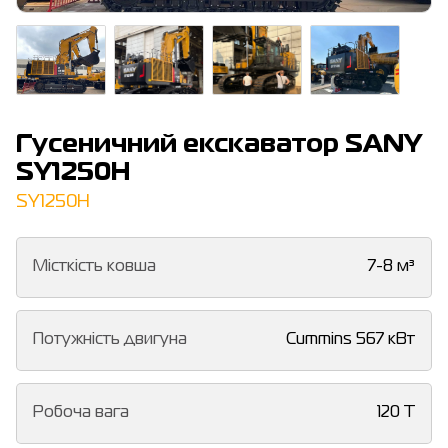
Гусеничний екскаватор SANY
SY1250H
SY1250H
Місткість ковша
7-8 м³
Потужність двигуна
Cummins 567 кВт
Робоча вага
120 T