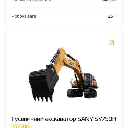
Робоча вага
55 Т
Гусеничний екскаватор SANY SY750H
SY750H