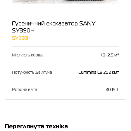
Гусеничний екскаватор SANY
SY390H
SY390H
Місткість ковша
1.9-2.5 м³
Потужність двигуна
Cummins L9 252 кВт
Робоча вага
40.15 T
Переглянута техніка