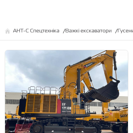
АНТ-С Спецтехніка
Важкі екскаватори
Гусен