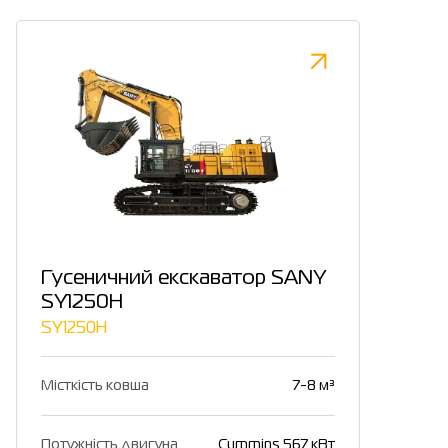
Гусеничний екскаватор SANY
SY1250H
SY1250H
Місткість ковша
7-8 м³
Потужність двигуна
Cummins 567 кВт