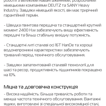
роботи з великими навантаженнями, розроблений
німецькими компаніями DEUTZ та SANY Heavy
Industry. Завдяки німецькій якості, він має трирічний
гарантійний термін.
- Швидка гвинтова передача та стандартний крутний
момент 2400 Н.м забезпечують вищу ефективність
передачі та більш стабільну вихідну потужність.
- Стандартні литі сталеві осі 16T HanDe та хороші
водонепроникні характеристики забезпечують
тривалий період технічного обслуговування.
- Завдяки запатентованій сталевій технології для
шасі та ресор, продуктивність підшипників покращено
на 10%.
Міцна та довговічна конструкція
- Висока надійність: Більша тривалість роботи та
менша частота технічного обслуговування. Вантажні
ящики, виготовлені зі спеціальної високоміцної сталі,