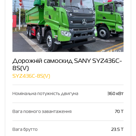
Дорожній самоскид SANY SYZ436C-
8S(V)
SYZ436C-8S(V)
Номінальна потужність двигуна
360 кВт
Вага повного завантаження
70 T
Вага брутто
23.5 T