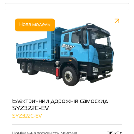
Нова модель
Електричний дорожній самоскид
SYZ322C-EV
SYZ322C-EV
Номінальна потужність двигуна
315 кВт