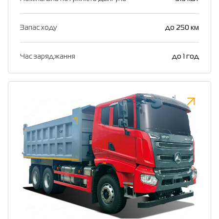
Запас ходу
до 250 км
Час заряджання
до 1 год