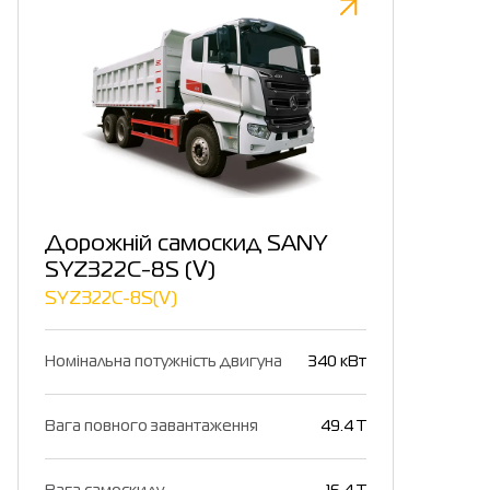
Дорожній самоскид SANY
SYZ322C-8S (Ⅴ)
SYZ322C-8S(Ⅴ)
Номінальна потужність двигуна
340 кВт
Вага повного завантаження
49.4 T