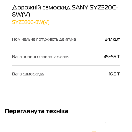
Дорожній самоскид SANY SYZ320C-
8W(V)
SYZ320C-8W(V)
Номінальна потужність двигуна
247 кВт
Вага повного завантаження
45~55 T
Вага самоскиду
16.5 T
Переглянута техніка