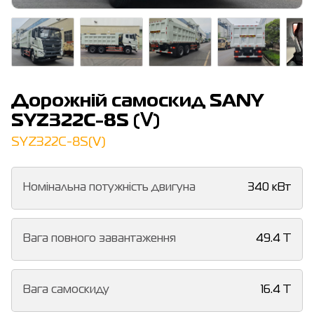
Дорожній самоскид SANY
SYZ322C-8S (Ⅴ)
SYZ322C-8S(Ⅴ)
Номінальна потужність двигуна
340 кВт
Вага повного завантаження
49.4 T
Вага самоскиду
16.4 T