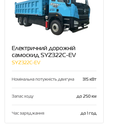
Електричний дорожній
самоскид SYZ322C-EV
SYZ322C-EV
Номінальна потужність двигуна
315 кВт
Запас ходу
до 250 км
Час заряджання
до 1 год