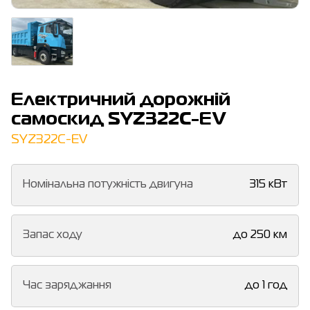
Електричний дорожній
самоскид SYZ322C-EV
SYZ322C-EV
Номінальна потужність двигуна
315 кВт
Запас ходу
до 250 км
Час заряджання
до 1 год