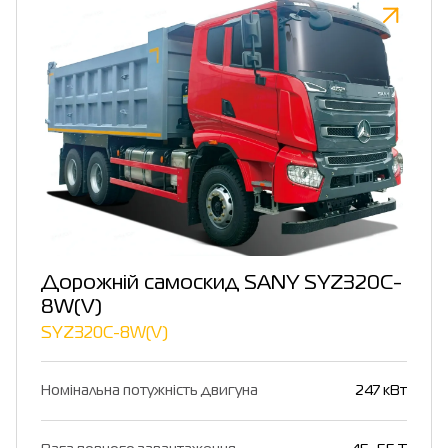
Дорожній самоскид SANY SYZ320C-
8W(V)
SYZ320C-8W(V)
Номінальна потужність двигуна
247 кВт