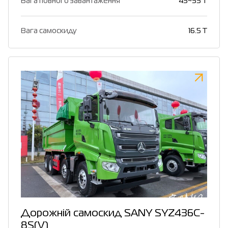
Вага повного завантаження
45~55 T
Вага самоскиду
16.5 T
Дорожній самоскид SANY SYZ436C-
8S(V)