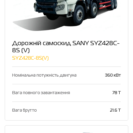
Дорожній самоскид SANY SYZ428C-
8S (V)
SYZ428C-8S(V)
Номінальна потужність двигуна
360 кВт
Вага повного завантаження
78 T
Вага брутто
21.6 T