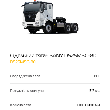
Сідельний тягач SANY D525MSC-80
D525MSC-80
Споряджена вага
10 T
Потужність двигуна
517 л.с.
Колісна база
3300+1400 мм