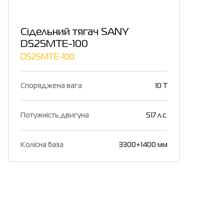
Сідельний тягач SANY
D525MTE-100
D525MTE-100
Споряджена вага
10 T
Потужність двигуна
517 л.с.
Колісна база
3300+1400 мм