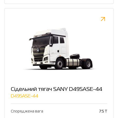
Сідельний тягач SANY D495ASE-44
D495ASE-44
Споряджена вага
7.5 T