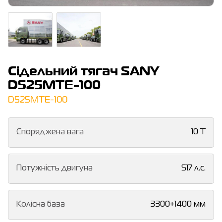
Сідельний тягач SANY
D525MTE-100
D525MTE-100
Споряджена вага
10 T
Потужність двигуна
517 л.с.
Колісна база
3300+1400 мм