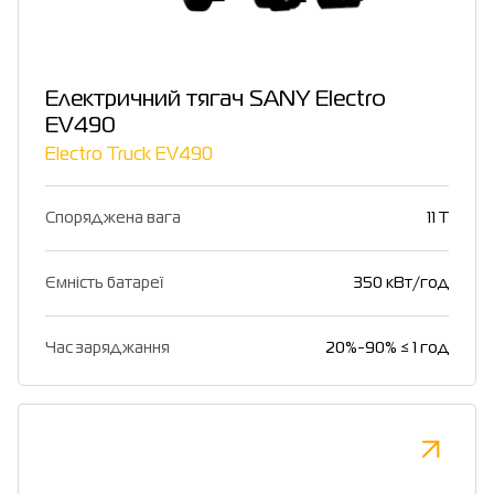
Електричний тягач SANY Electro
EV490
Electro Truck EV490
Споряджена вага
11 T
Ємність батареї
350 кВт/год
Час заряджання
20%-90% ≤ 1 год