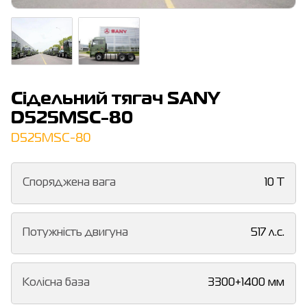
Сідельний тягач SANY
D525MSC-80
D525MSC-80
Споряджена вага
10 T
Потужність двигуна
517 л.с.
Колісна база
3300+1400 мм