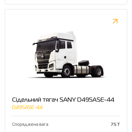
Сідельний тягач SANY D495ASE-44
D495ASE-44
Споряджена вага
7.5 T