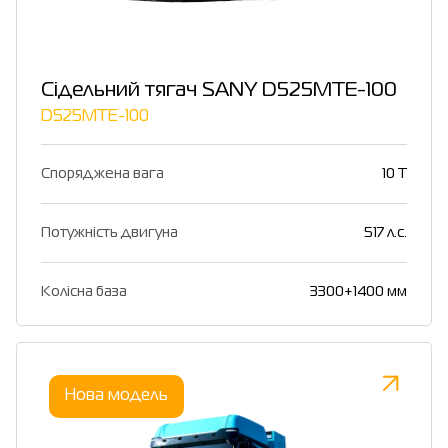
Сідельний тягач SANY D525MTE-100
D525MTE-100
Споряджена вага
10 T
Потужність двигуна
517 л.с.
Колісна база
3300+1400 мм
Нова модель