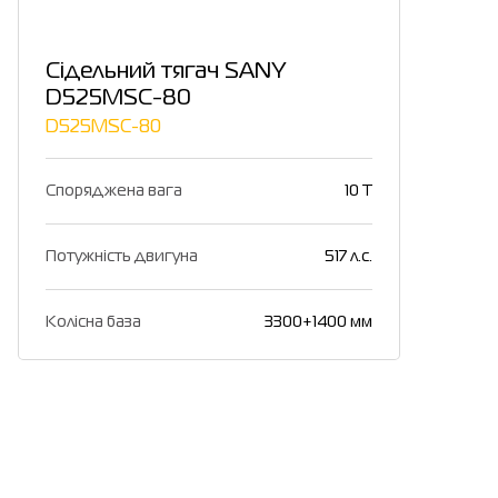
Сідельний тягач SANY
D525MSC-80
D525MSC-80
Споряджена вага
10 T
Потужність двигуна
517 л.с.
Колісна база
3300+1400 мм