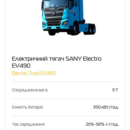
Електричний тягач SANY Electro
EV490
Electro Truck EV490
Споряджена вага
11 T
Ємність батареї
350 кВт/год
Час заряджання
20%-90% ≤ 1 год