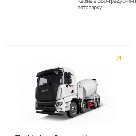
Кабіна з 360-градусним
автопарку.