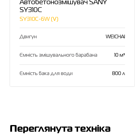
Автобетонозмішувач SANY
SY310C
SY310C-6W (Ⅴ)
Двигун
WEICHAI
Ємність змішувального барабана
10 м³
Ємність бака для води
800 л
Переглянута техніка