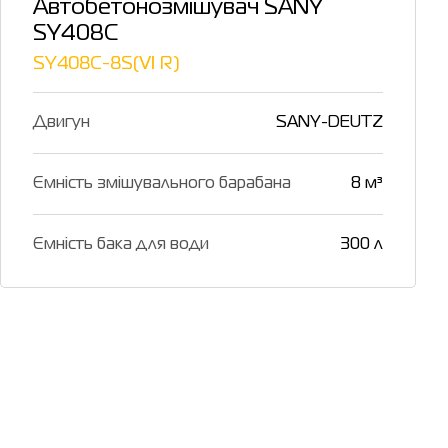
Автобетонозмішувач SANY
SY408C
SY408C-8S(Ⅵ R)
Двигун
SANY-DEUTZ
Ємність змішувального барабана
8 м³
Ємність бака для води
300 л