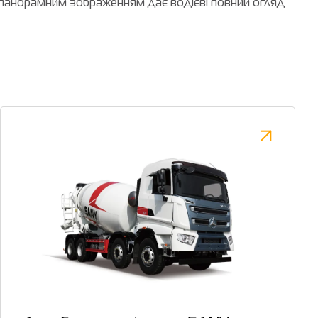
 панорамним зображенням дає водієві повний огляд