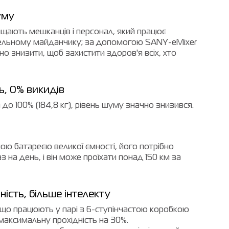
уму
ають мешканців і персонал, який працює
вельному майданчику; за допомогою SANY-eMixer
о знизити, щоб захистити здоров'я всіх, хто
ь, 0% викидів
до 100% (184,8 кг), рівень шуму значно знизився.
ю батареєю великої ємності, його потрібно
 на день, і він може проїхати понад 150 км за
ість, більше інтелекту
 що працюють у парі з 6-ступінчастою коробкою
максимальну прохідність на 30%.