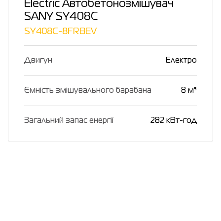
Electric Автобетонозмішувач
SANY SY408C
SY408C-8FRBEV
Двигун
Електро
Ємність змішувального барабана
8 м³
Загальний запас енергії
282 кВт-год