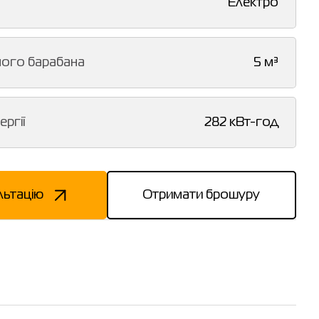
Електро
ного барабана
5 м³
ергії
282 кВт-год
льтацію
Отримати брошуру