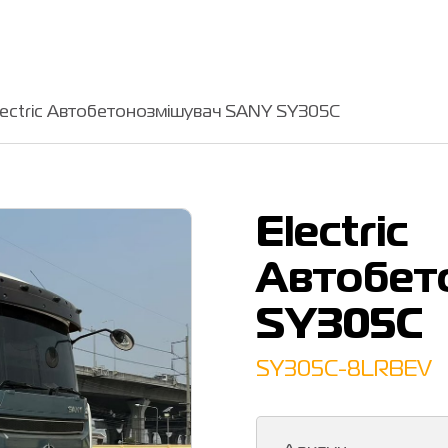
lectric Автобетонозмішувач SANY SY305C
Electric
Автобет
SY305C
SY305C-8LRBEV