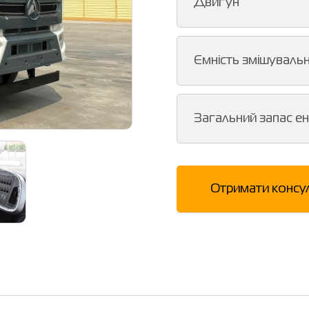
Двигун
Ємність змішуваль
Загальний запас ен
Отримати консу