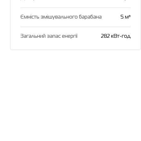
Ємність змішувального барабана
5 м³
Загальний запас енергії
282 кВт-год