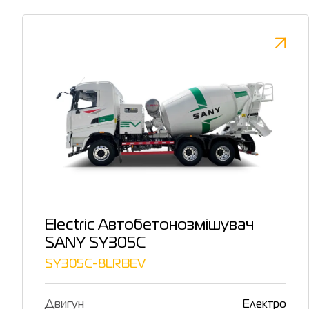
Electric Автобетонозмішувач
SANY SY305C
SY305C-8LRBEV
Двигун
Електро