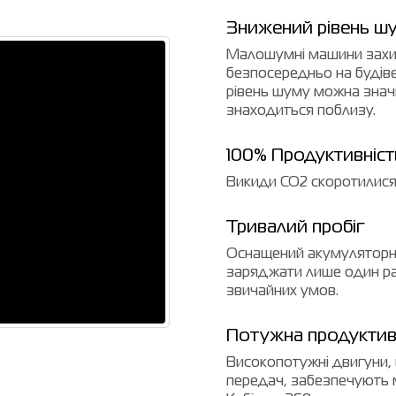
Знижений рівень ш
Малошумні машини захищ
безпосередньо на буді
рівень шуму можна значн
знаходиться поблизу.
100% Продуктивніст
Викиди CO2 скоротилися 
Тривалий пробіг
Оснащений акумуляторно
заряджати лише один раз
звичайних умов.
Потужна продуктивн
Високопотужні двигуни,
передач, забезпечують 