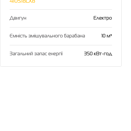
410S18LX8
Двигун
Електро
Ємність змішувального барабана
10 м³
Загальний запас енергії
350 кВт-год