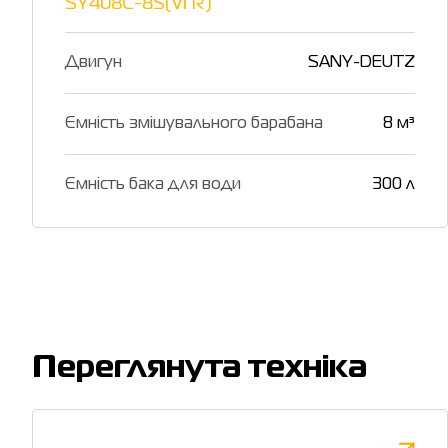
SY408C-8S(Ⅵ R)
Двигун
SANY-DEUTZ
Ємність змішувального барабана
8 м³
Ємність бака для води
300 л
Переглянута техніка