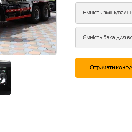
Ємність змішуваль
Ємність бака для в
Отримати консу