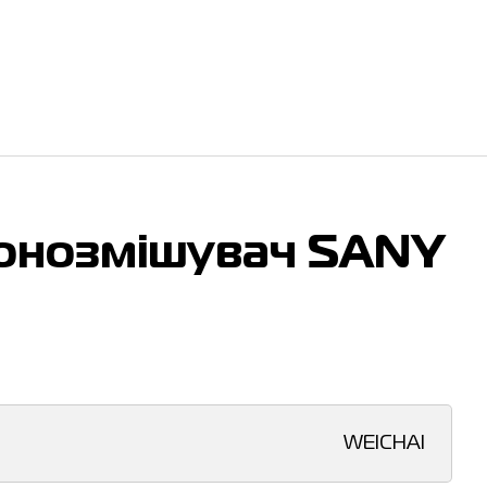
онозмішувач SANY
WEICHAI