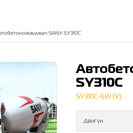
втобетонозмішувач SANY SY310C
Автобет
SY310C
SY310C-6W (Ⅴ)
Двигун