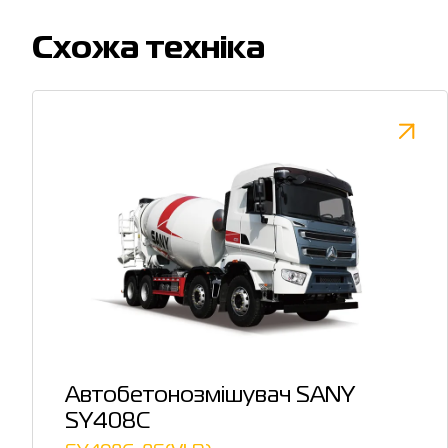
Cхожа техніка
Автобетонозмішувач SANY
SY408C