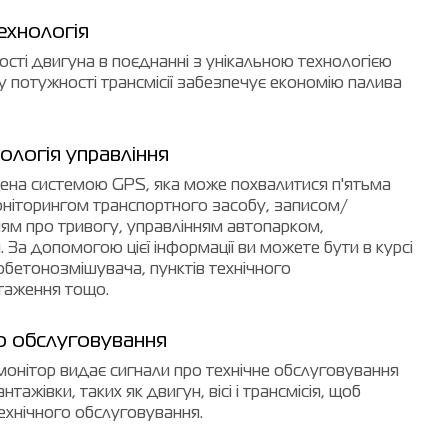
ехнологія
сті двигуна в поєднанні з унікальною технологією
у потужності трансмісії забезпечує економію палива
ологія управління
ена системою GPS, яка може похвалитися п'ятьма
оніторингом транспортного засобу, записом/
ям про тривогу, управлінням автопарком,
 За допомогою цієї інформації ви можете бути в курсі
бетонозмішувача, пунктів технічного
таження тощо.
о обслуговування
монітор видає сигнали про технічне обслуговування
тажівки, таких як двигун, вісі і трансмісія, щоб
ехнічного обслуговування.