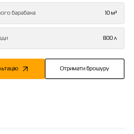
ного барабана
10 м³
оди
800 л
льтацію
Отримати брошуру