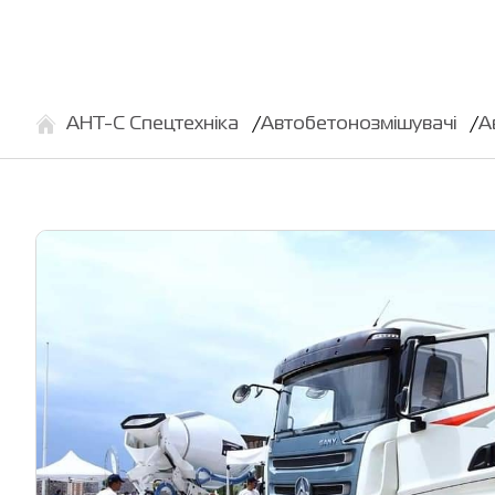
АНТ-С Спецтехніка
Автобетонозмішувачі
А