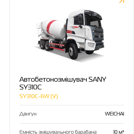
Автобетонозмішувач SANY
SY310C
SY310C-6W (Ⅴ)
Двигун
WEICHAI
Ємність змішувального барабана
10 м³