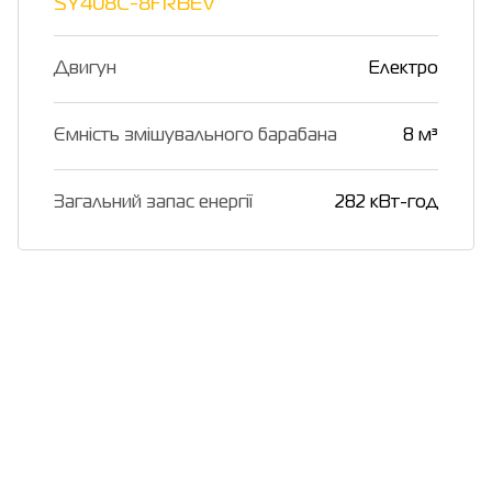
SY408C-8FRBEV
Двигун
Електро
Ємність змішувального барабана
8 м³
Загальний запас енергії
282 кВт-год