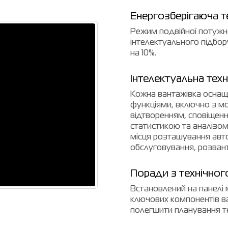
Енергозберігаюча т
Режим подвійної потужно
інтелектуального підбор
на 10%.
Інтелектуальна техн
Кожна вантажівка оснащ
функціями, включно з м
відтворенням, сповіщенн
статистикою та аналізом.
місця розташування авто
обслуговування, розван
Поради з технічног
Встановлений на панелі 
ключових компонентів ван
полегшити планування т