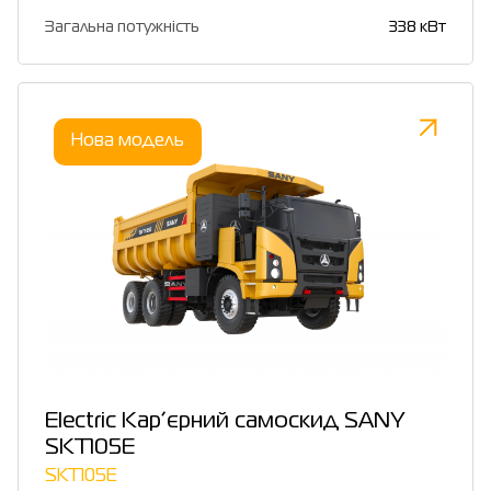
Загальна потужність
338 кВт
Нова модель
Electric Кар’єрний самоскид SANY
SKT105E
SKT105E