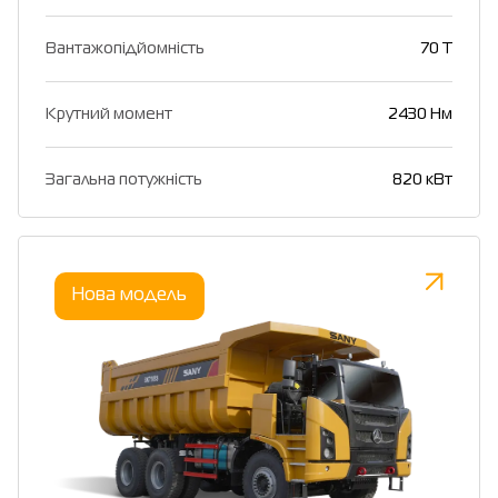
Вантажопідйомність
70 T
Крутний момент
2430 Нм
Загальна потужність
820 кВт
Нова модель