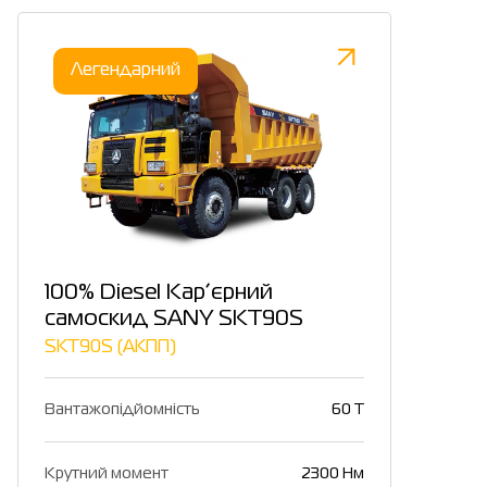
Легендарний
100% Diesel Кар’єрний
самоскид SANY SKT90S
SKT90S (АКПП)
Вантажопідйомність
60 T
Крутний момент
2300 Нм