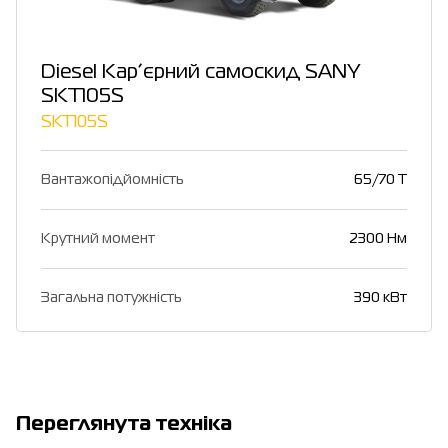
Diesel Кар’єрний самоскид SANY
SKT105S
SKT105S
Вантажопідйомність
65/70 T
Крутний момент
2300 Нм
Загальна потужність
390 кВт
Переглянута техніка