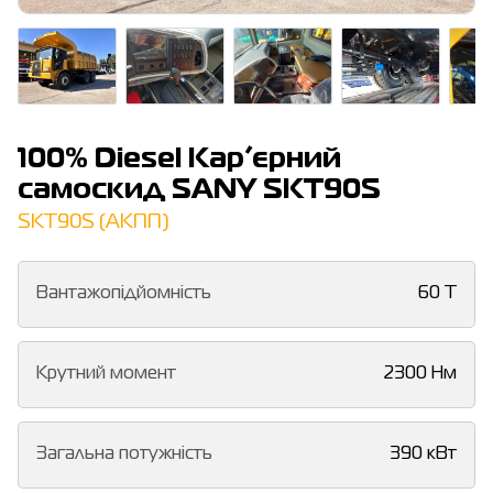
100% Diesel Кар’єрний
самоскид SANY SKT90S
SKT90S (АКПП)
Вантажопідйомність
60 T
Крутний момент
2300 Нм
Загальна потужність
390 кВт