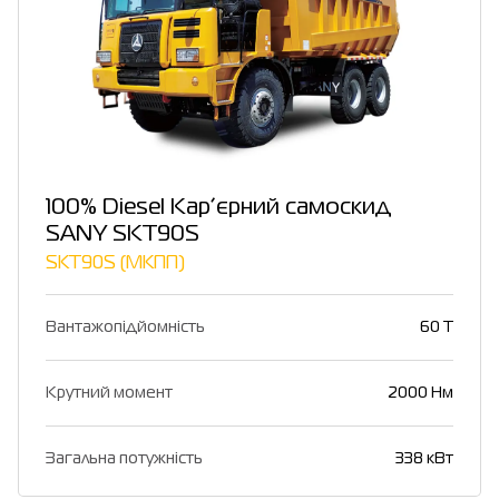
100% Diesel Кар’єрний самоскид
SANY SKT90S
SKT90S (МКПП)
Вантажопідйомність
60 T
Крутний момент
2000 Нм
Загальна потужність
338 кВт