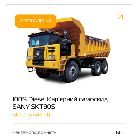
Легендарний
100% Diesel Кар’єрний самоскид
SANY SKT90S
SKT90S (АКПП)
Вантажопідйомність
60 T