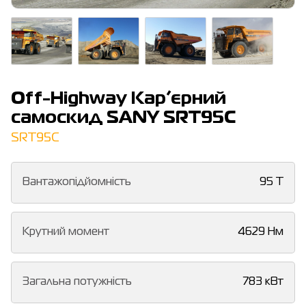
Off-Highway Кар’єрний
самоскид SANY SRT95C
SRT95C
Вантажопідйомність
95 T
Крутний момент
4629 Нм
Загальна потужність
783 кВт