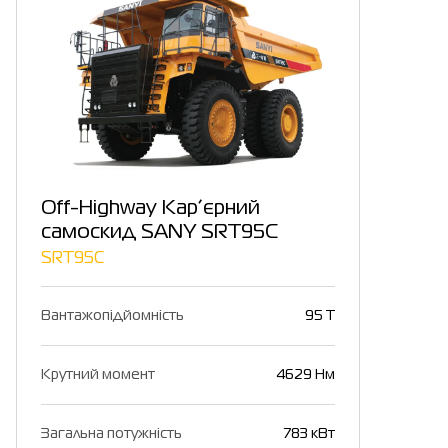
Off-Highway Кар’єрний
самоскид SANY SRT95C
SRT95C
Вантажопідйомність
95 T
Крутний момент
4629 Нм
Загальна потужність
783 кВт