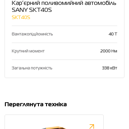
Кар’єрний поливомийний автомобіль
SANY SKT40S
SKT40S
Вантажопідйомність
40 T
Крутний момент
2000 Нм
Загальна потужність
338 кВт
Переглянута техніка