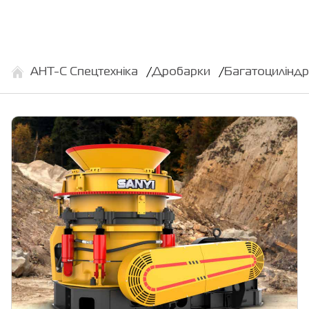
АНТ-С Спецтехніка
Дробарки
Багатоцилінд