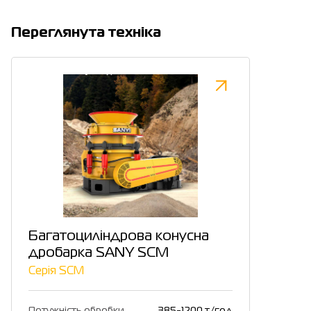
Переглянута техніка
Багатоциліндрова конусна
дробарка SANY SCM
Серія SCM
Потужність обробки
385-1200 т/год