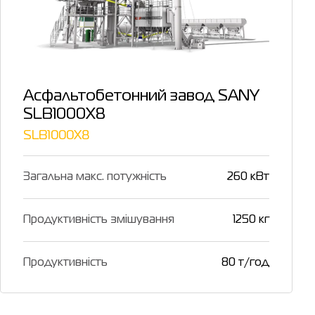
Асфальтобетонний завод SANY
SLB1000X8
SLB1000X8
Загальна макс. потужність
260 кВт
Продуктивність змішування
1250 кг
Продуктивність
80 т/год