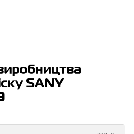
 виробництва
іску SANY
9