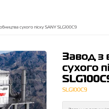
робництва сухого піску SANY SLG100C9
Завод з
сухого п
SLG100C
SLG100C9