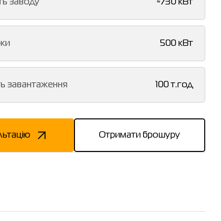
ть заводу
≈730 кВт
рки
500 кВт
ть завантаження
100 т.год
льтацію
Отримати брошуру