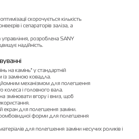
 оптимізації скорочується кількість
нвеєрів і сепараторів заліза, а
а управління, розроблена SANY
двищує надійність.
вуванні
нь на камінь" у стандартній
м із заміною ковадла.
ідйомним механізмом для полегшення
 колеса і головного вала.
а змінювати вгору і вниз, щоб
використання.
 екран для полегшення заміни.
 ромбовидної форми для полегшення
 матеріалів для полегшення заміни несучих роликів і