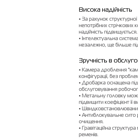
Висока надійність
▪ За рахунок структурної
непотрібних стрічкових ко
надійність підвищується.
▪ Інтелектуальна систем
незалежно, ще більше пі
Зручність в обслуго
▪ Камера дроблення "камі
конфігурації, без пробле
▪ Дробарка оснащена п
обслуговування робочого
▪ Метальну головку можн
підвищити коефіцієнт її 
▪ Швидковстановлюваний
▪ Антиблокувальне сито
очищення.
▪ Гравітаційна структура
ременів.