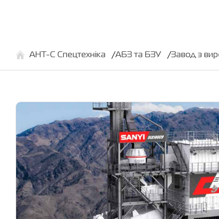
АНТ-С Спецтехніка
АБЗ та БЗУ
Завод з ви