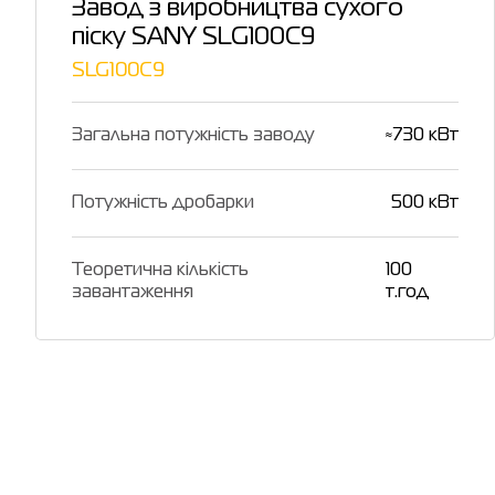
Завод з виробництва сухого
піску SANY SLG100C9
SLG100C9
Загальна потужність заводу
≈730 кВт
Потужність дробарки
500 кВт
Теоретична кількість
100
завантаження
т.год