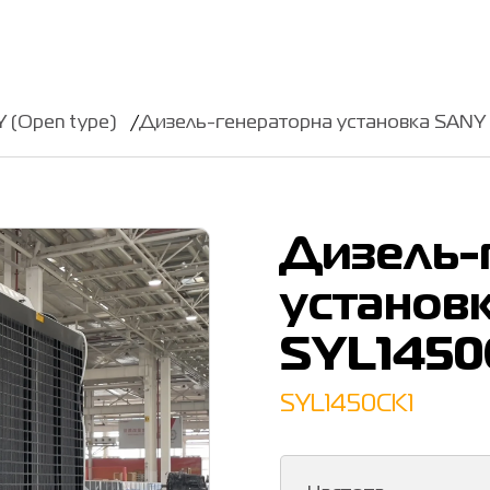
 (Open type)
Дизель-генераторна установка SANY
Дизель-
установ
SYL1450
SYL1450CK1