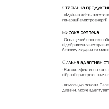
Стабільна продукти
· відмінна якість вигото
генерації електроенергії.
Висока безпека
· Оснащений повним наб
відображення несправнос
безпеку людини та маши
Сильна адаптивніст
· Високоефективна констр
вібрації пристрою, знач
· вимоги до основи. Бага
дизайн, може адаптувати