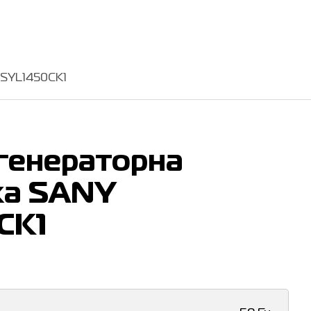
 SYL1450CK1
генераторна
ка SANY
CK1