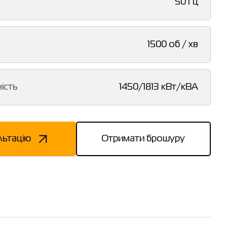
50 Гц
1500 об / хв
ість
1450/1813 кВт/кВА
льтацію
Отримати брошуру