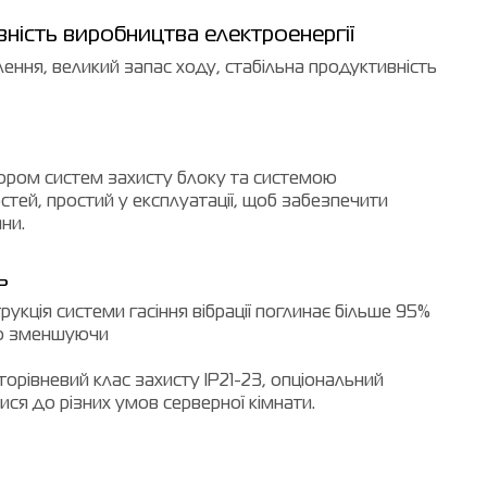
вність виробництва електроенергії
влення, великий запас ходу, стабільна продуктивність
ором систем захисту блоку та системою
тей, простий у експлуатації, щоб забезпечити
ни.
ь
укція системи гасіння вібрації поглинає більше 95%
но зменшуючи
торівневий клас захисту IP21-23, опціональний
ся до різних умов серверної кімнати.