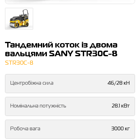
Тандемний коток із двома
вальцями SANY STR30C-8
STR30C-8
Центробіжна сила
46/28 кН
Номінальна потужність
28.1 кВт
Робоча вага
3000 кг