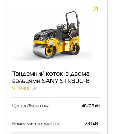
Тандемний коток із двома
вальцями SANY STR30C-8
STR30C-8
Центробіжна сила
46/28 кН
Номінальна потужність
28.1 кВт