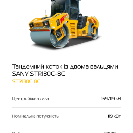
Тандемний коток із двома вальцями
SANY STR130C-8C
STR130C-8C
Центробіжна сила
169/119 кН
Номінальна потужність
119 кВт