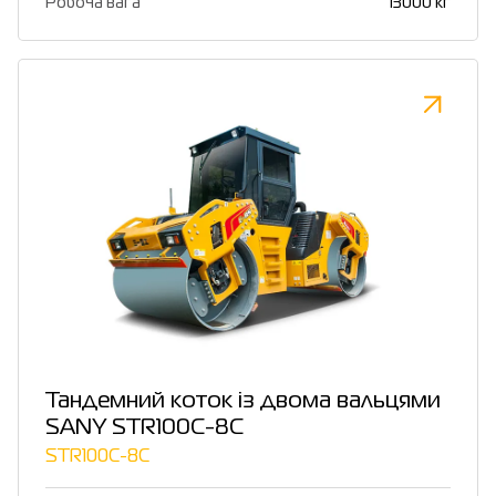
Робоча вага
13000 кг
Тандемний коток із двома вальцями
SANY STR100C-8C
STR100C-8C