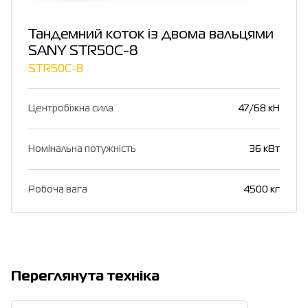
Тандемний коток із двома вальцями
SANY STR50C-8
STR50C-8
Центробіжна сила
47/68 кН
Номінальна потужність
36 кВт
Робоча вага
4500 кг
Переглянута техніка