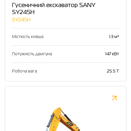
Гусеничний екскаватор SANY
SY245H
SY245H
Місткість ковша
1.3 м³
Потужність двигуна
147 кВт
Робоча вага
25.5 T