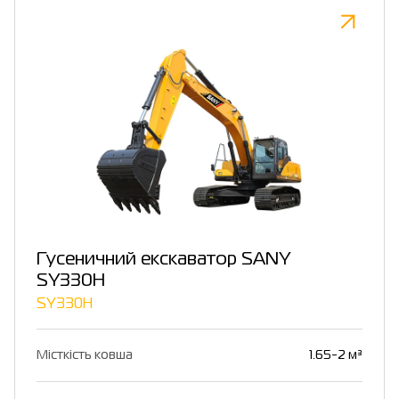
Гусеничний екскаватор SANY
SY330H
SY330H
Місткість ковша
1.65-2 м³