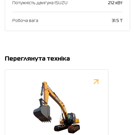
Потужність двигуна ISUZU
212 кВт
Робоча вага
31.5 T
Переглянута техніка