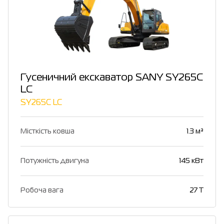
Гусеничний екскаватор SANY SY265C
LC
SY265C LC
Місткість ковша
1.3 м³
Потужність двигуна
145 кВт
Робоча вага
27 T