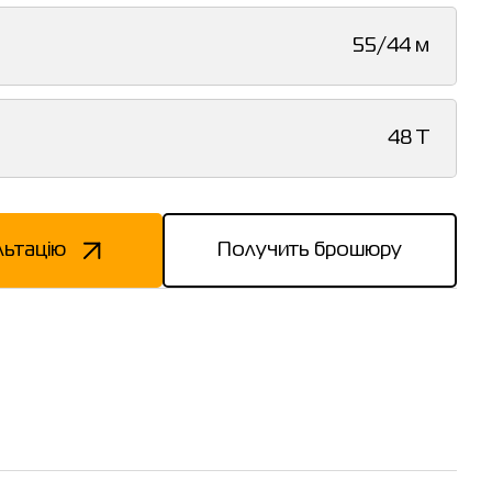
55/44 м
48 T
льтацію
Получить брошюру