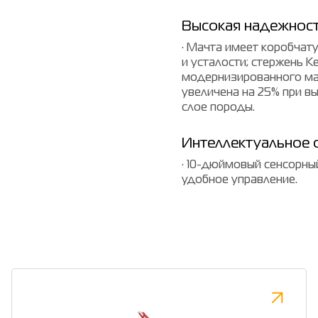
Высокая надежнос
· Мачта имеет коробчат
и усталости; стержень К
модернизированного мат
увеличена на 25% при в
слое породы.
Интеллектуальное 
· 10-дюймовый сенсорный
удобное управление.