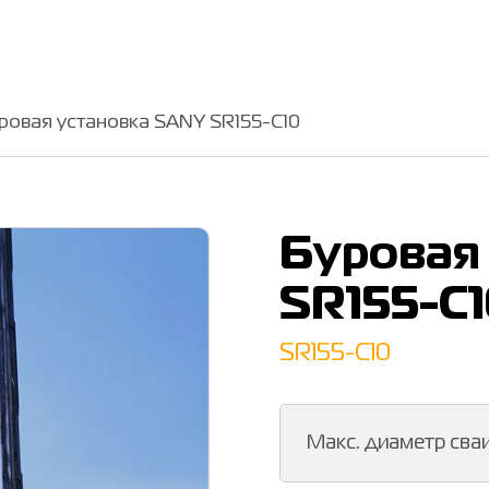
ровая установка SANY SR155-C10
Буровая
SR155-C1
SR155-C10
Макс. диаметр сва