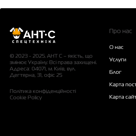
Про нас
О нас
© 2023 - 2025. АНТ С – якість, що
Услуги
змінює Україну. Всі права захищені.
Адреса: 04071, м. Київ, вул.
Блог
Дегтярна, 31, офіс 25
Карта пос
Політика конфіденційності
Карта сай
Cookie Policy