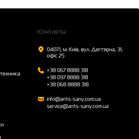
Контакты
04071, м. Київ, вул. Дегтярна, 31,
офіс 25
+38 067 8888 318
техника
+38 097 8888 318
+38 068 8888 318
info@ants-sany.com.ua
service@ants-sany.com.ua
ки
я