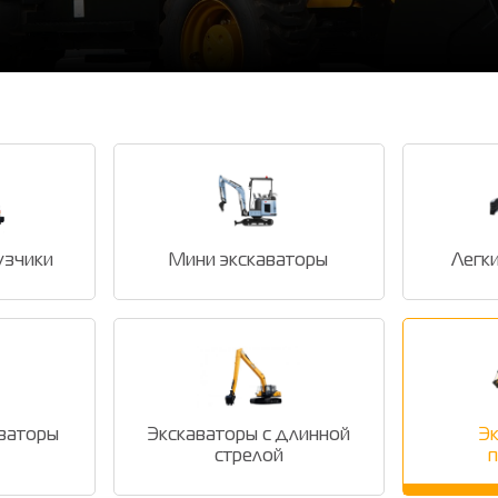
узчики
Мини экскаваторы
Легк
ваторы
Экскаваторы с длинной
Эк
стрелой
п