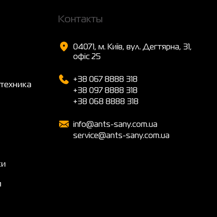
Контакты
04071, м. Київ, вул. Дегтярна, 31,
офіс 25
+38 067 8888 318
техника
+38 097 8888 318
+38 068 8888 318
info@ants-sany.com.ua
service@ants-sany.com.ua
ки
я