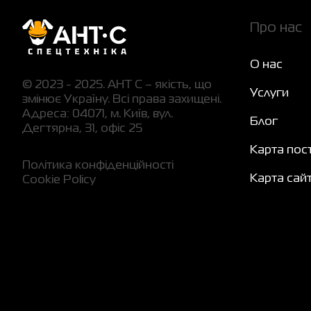
Про нас
О нас
© 2023 - 2025. АНТ С – якість, що
Услуги
змінює Україну. Всі права захищені.
Адреса: 04071, м. Київ, вул.
Блог
Дегтярна, 31, офіс 25
Карта пос
Політика конфіденційності
Карта сай
Cookie Policy