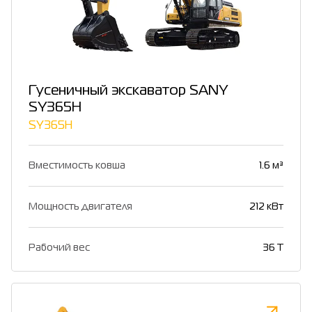
Гусеничный экскаватор SANY
SY365H
SY365H
Вместимость ковша
1.6 м³
Мощность двигателя
212 кВт
Рабочий вес
36 T