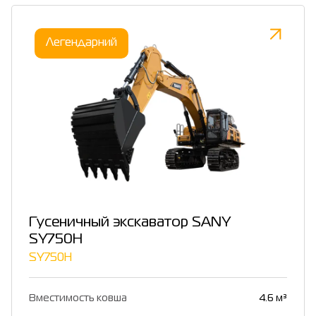
Легендарний
Гусеничный экскаватор SANY
SY750H
SY750H
Вместимость ковша
4.6 м³