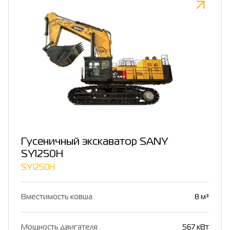
Гусеничный экскаватор SANY
SY1250H
SY1250H
Вместимость ковша
8 м³
Мощность двигателя
567 кВт