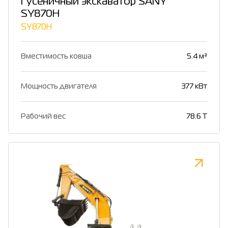
Гусеничный экскаватор SANY
SY870H
SY870H
Вместимость ковша
5.4 м³
Мощность двигателя
377 кВт
Рабочий вес
78.6 T