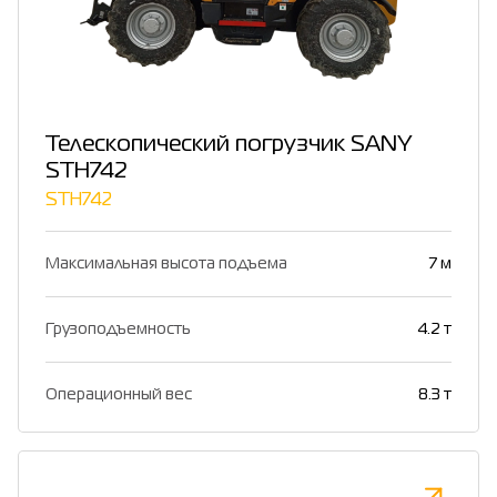
Телескопический погрузчик SANY
STH742
STH742
Максимальная высота подъема
7 м
Грузоподъемность
4.2 т
Операционный вес
8.3 т