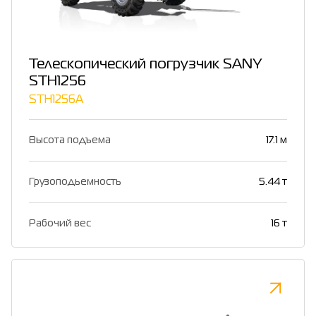
Телескопический погрузчик SANY
STH1256
STH1256A
Высота подъема
17.1 м
Грузоподьемность
5.44 т
Рабочий вес
16 т