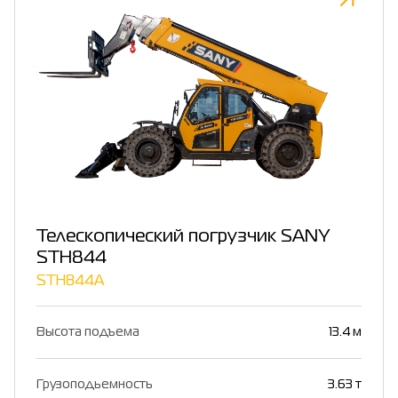
Телескопический погрузчик SANY
STH844
STH844A
Высота подъема
13.4 м
Грузоподьемность
3.63 т