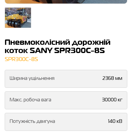
Пневмоколісний дорожній
коток SANY SPR300C-8S
SPR300C-8S
Ширина ущільнення
2368 мм
Макс. робоча вага
30000 кг
Потужність двигуна
140 кВ