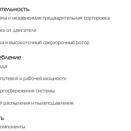
тельность
ача и независимая предварительная сортировка
ки от двигателя
ра и высокоточный сверхпрочный ротор
ебление
ода
 путевой и рабочей мощности
ергосбережения системы
ой распыления и пылеподавления
ть
компоненты