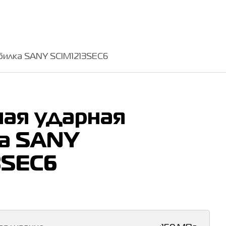
билка SANY SCIM1213SEC6
ая ударная
а SANY
3SEC6