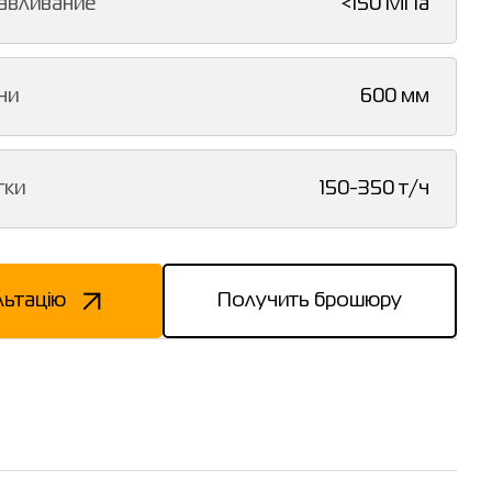
авливание
<150 МПа
чи
600 мм
тки
150-350 т/ч
льтацію
Получить брошюру