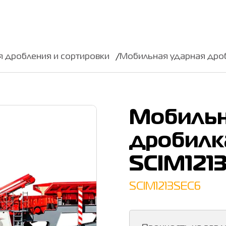
я дробления и сортировки
Мобильная ударная дро
Мобильн
дробилк
SCIM121
SCIM1213SEC6