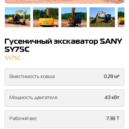
Гусеничный экскаватор SANY
SY75C
SY75C
Вместимость ковша
0.28 м³
Мощность двигателя
43 кВт
Рабочий вес
7.38 T