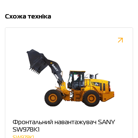
Cхожа техніка
Фронтальний навантажувач SANY
SW978K1
SW978K1