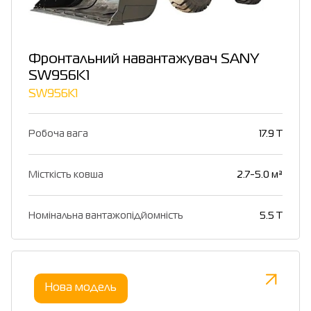
Фронтальний навантажувач SANY
SW956K1
SW956K1
Робоча вага
17.9 T
Місткість ковша
2.7-5.0 м³
Номінальна вантажопідйомність
5.5 T
Нова модель