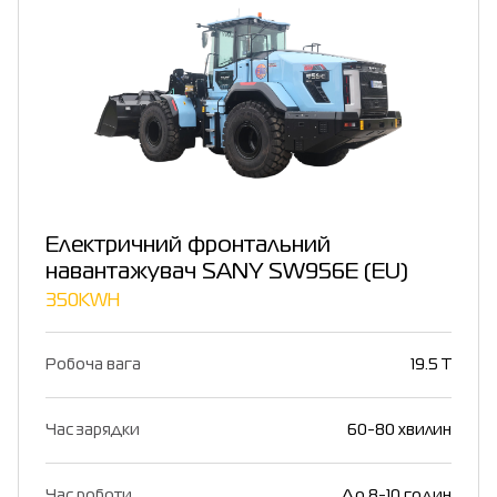
Електричний фронтальний
навантажувач SANY SW956E (EU)
350KWH
Робоча вага
19.5 T
Час зарядки
60-80 хвилин
Час роботи
До 8-10 годин