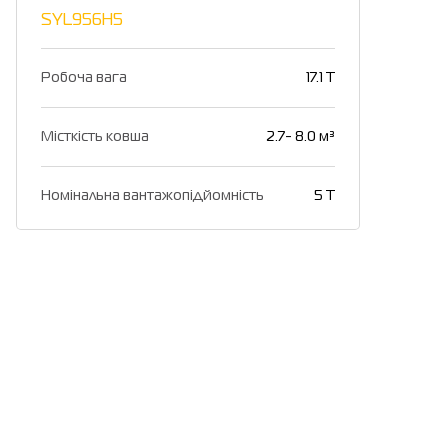
SYL956H5
Робоча вага
17.1 T
Місткість ковша
2.7- 8.0 м³
Номінальна вантажопідйомність
5 T