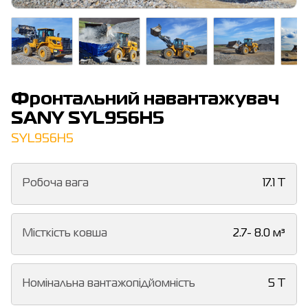
Фронтальний навантажувач
SANY SYL956H5
SYL956H5
Робоча вага
17.1 T
Місткість ковша
2.7- 8.0 м³
Номінальна вантажопідйомність
5 T