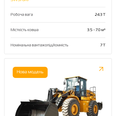
Робоча вага
24.3 T
Місткість ковша
3.5 - 7.0 м³
Номінальна вантажопідйомність
7 T
Нова модель