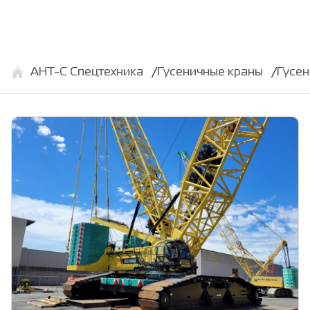
АНТ-С Спецтехника
Гусеничные краны
Гусе