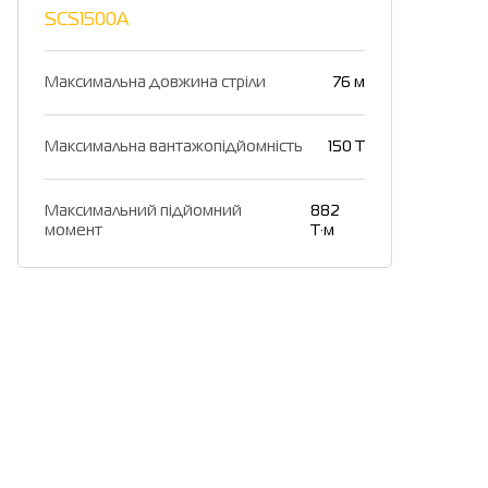
SCS1500A
Максимальна довжина стріли
76 м
Максимальна вантажопідйомність
150 Т
Максимальний підйомний
882
момент
Т·м