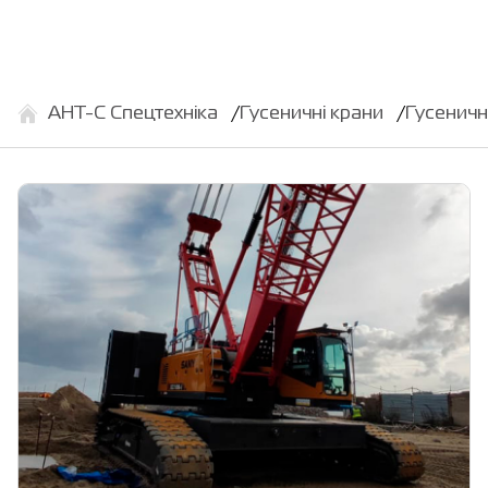
АНТ-С Спецтехніка
Гусеничні крани
Гусеничн