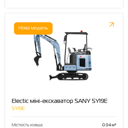
Нова модель
Electic міні-екскаватор SANY SY19E
SY19E
Місткість ковша
0.04 м³