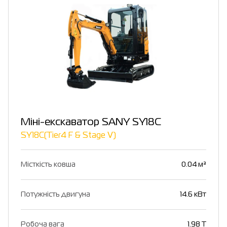
Міні-екскаватор SANY SY18C
SY18C(Tier4 F & Stage Ⅴ)
Місткість ковша
0.04 м³
Потужність двигуна
14.6 кВт
Робоча вага
1.98 T