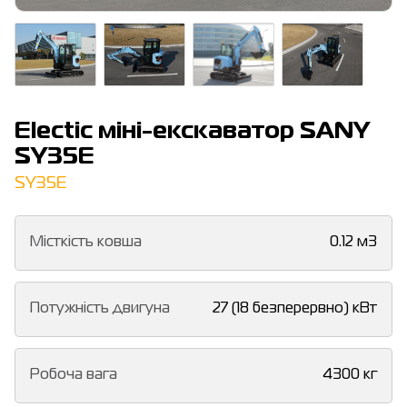
Electic міні-екскаватор SANY
SY35E
SY35E
Місткість ковша
0.12 м3
Потужність двигуна
27 (18 безперервно) кВт
Робоча вага
4300 кг