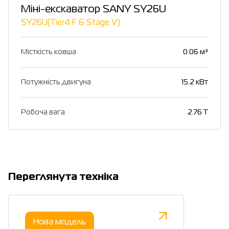
Міні-екскаватор SANY SY26U
SY26U(Tier4 F & Stage Ⅴ)
Місткість ковша
0.06 м³
Потужність двигуна
15.2 кВт
Робоча вага
2.76 T
Переглянута техніка
Нова модель