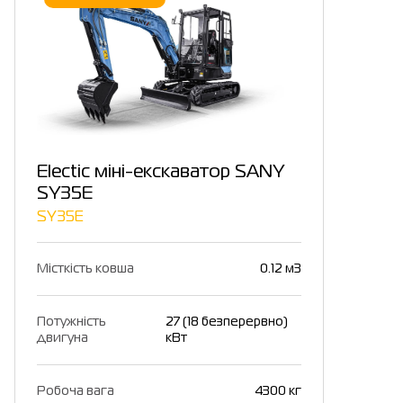
Electic міні-екскаватор SANY
SY35E
SY35E
Місткість ковша
0.12 м3
Потужність
27 (18 безперервно)
двигуна
кВт
Робоча вага
4300 кг