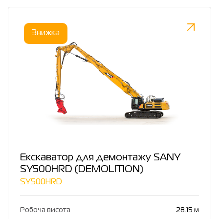
Знижка
Екскаватор для демонтажу SANY
SY500HRD (DEMOLITION)
SY500HRD
Робоча висота
28.15 м