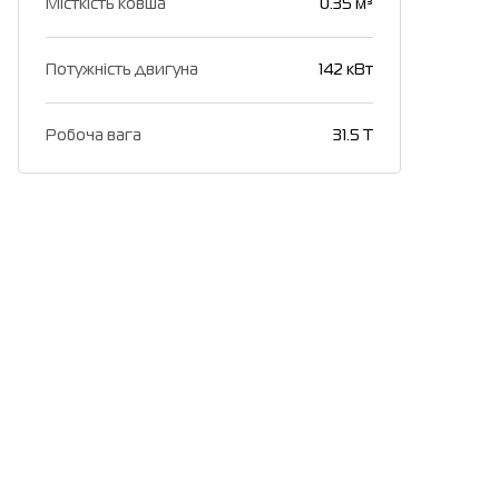
Місткість ковша
0.35 м³
Потужність двигуна
142 кВт
Робоча вага
31.5 T