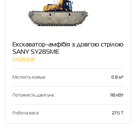
Екскаватор-амфібія з довгою стрілою
SANY SY285ME
SY285ME
Місткість ковша
0.8 м³
Потужність двигуна
118 кВт
Робоча вага
27.5 Т