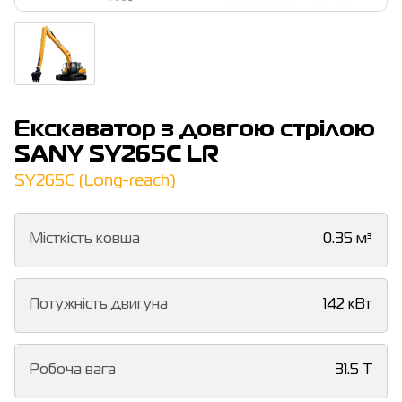
Екскаватор з довгою стрілою
SANY SY265C LR
SY265C (Long-reach)
Місткість ковша
0.35 м³
Потужність двигуна
142 кВт
Робоча вага
31.5 T