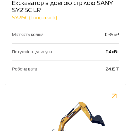
Екскаватор з довгою стрілою SANY
SY215C LR
SY215C (Long-reach)
Місткість ковша
0.35 м³
Потужність двигуна
114 кВт
Робоча вага
24.15 T