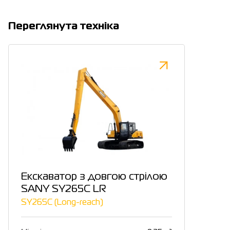
Переглянута техніка
Екскаватор з довгою стрілою
SANY SY265C LR
SY265C (Long-reach)