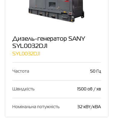
Дизель-генератор SANY
SYL0032DJ1
SYL0032DJ1
Частота
50 Гц
Швидкість
1500 об / хв
Номінальна потужність
32 кВт/кВА