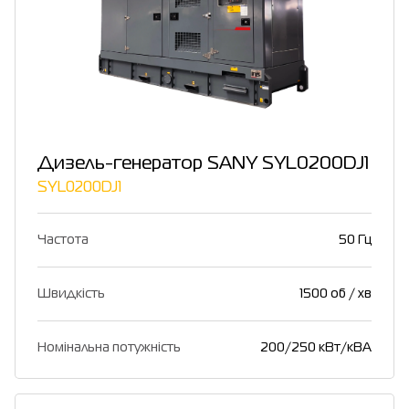
Дизель-генератор SANY SYL0200DJ1
SYL0200DJ1
Частота
50 Гц
Швидкість
1500 об / хв
Номінальна потужність
200/250 кВт/кВА