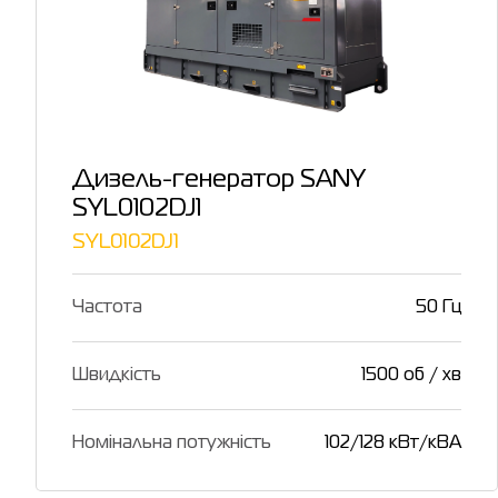
Дизель-генератор SANY
SYL0102DJ1
SYL0102DJ1
Частота
50 Гц
Швидкість
1500 об / хв
Номінальна потужність
102/128 кВт/кВА