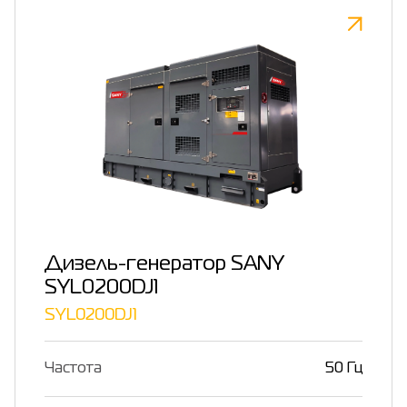
Дизель-генератор SANY
SYL0200DJ1
SYL0200DJ1
Частота
50 Гц