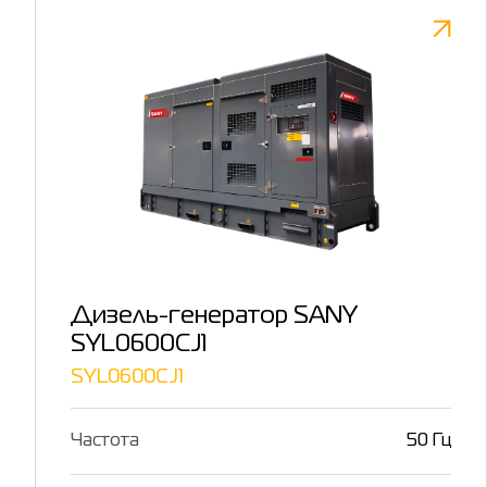
Дизель-генератор SANY
SYL0600CJ1
SYL0600CJ1
Частота
50 Гц