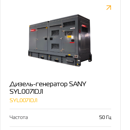
Дизель-генератор SANY
SYL0071DJ1
SYL0071DJ1
Частота
50 Гц