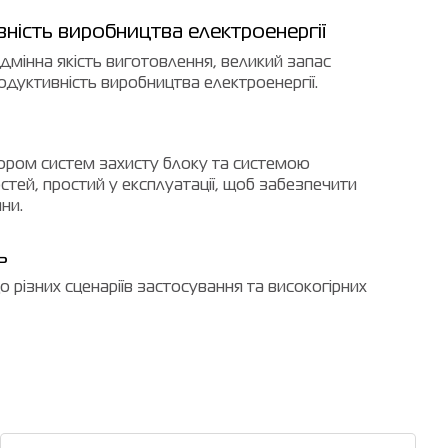
вність виробництва електроенергії
ідмінна якість виготовлення, великий запас
одуктивність виробництва електроенергії.
ором систем захисту блоку та системою
тей, простий у експлуатації, щоб забезпечити
ни.
ь
 різних сценаріїв застосування та високогірних