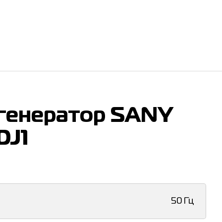
генератор SANY
DJ1
50 Гц