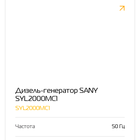
Дизель-генератор SANY
SYL2000MC1
SYL2000MC1
Частота
50 Гц