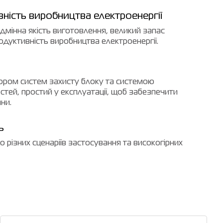
вність виробництва електроенергії
ідмінна якість виготовлення, великий запас
одуктивність виробництва електроенергії.
ором систем захисту блоку та системою
тей, простий у експлуатації, щоб забезпечити
ни.
ь
 різних сценаріїв застосування та високогірних