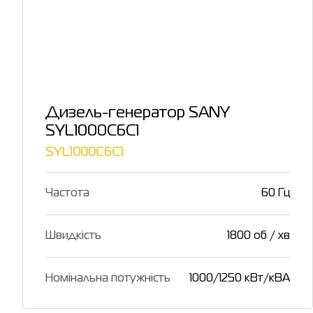
Дизель-генератор SANY
SYL1000C6C1
SYL1000C6C1
Частота
60 Гц
Швидкість
1800 об / хв
Номінальна потужність
1000/1250 кВт/кВА