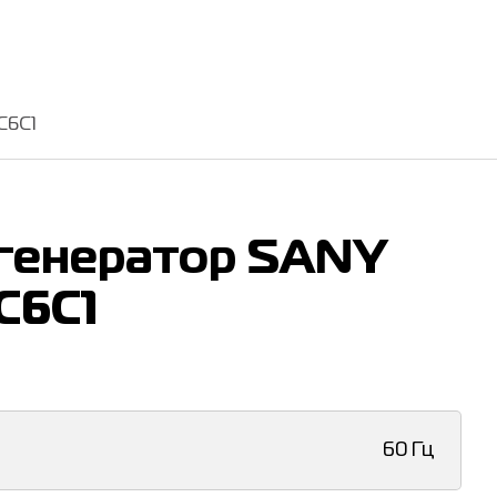
C6C1
генератор SANY
C6C1
60 Гц