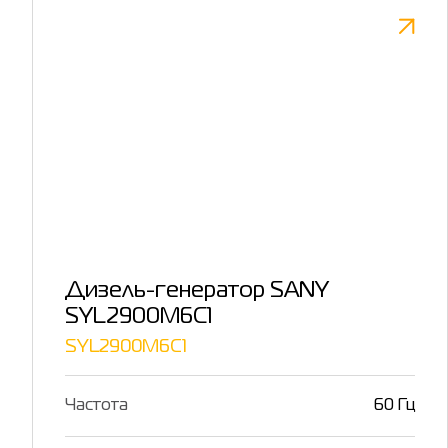
Дизель-генератор SANY
SYL2900M6C1
SYL2900M6C1
Частота
60 Гц