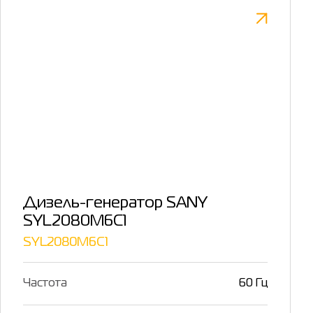
Дизель-генератор SANY
SYL2080M6C1
SYL2080M6C1
Частота
60 Гц