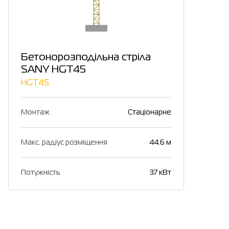
Бетонорозподільна стріла
SANY HGT45
HGT45
Монтаж
Стаціонарне
Макс. радіус розміщення
44.6 м
Потужність
37 кВт