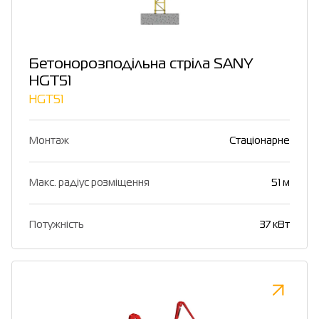
Бетонорозподільна стріла SANY
HGT51
HGT51
Монтаж
Стаціонарне
Макс. радіус розміщення
51 м
Потужність
37 кВт