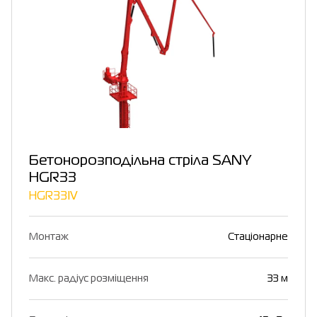
Бетонорозподільна стріла SANY
HGR33
HGR33Ⅳ
Монтаж
Стаціонарне
Макс. радіус розміщення
33 м