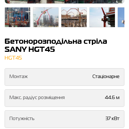
Бетонорозподільна стріла
SANY HGT45
HGT45
Монтаж
Стаціонарне
Макс. радіус розміщення
44.6 м
Потужність
37 кВт