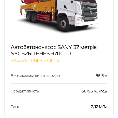
Автобетононасос SANY 37 метрів
SYG5261THBES 370C-10
SYG5261THBES 370C-10
Вертикальна висота подачі
36.5 м
Продуктивність
160/96 м3/год
Тиск
7/12 МПа