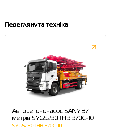
Переглянута техніка
Автобетононасос SANY 37
метрів SYG5230THB 370C-10
SYG5230THB 370C-10