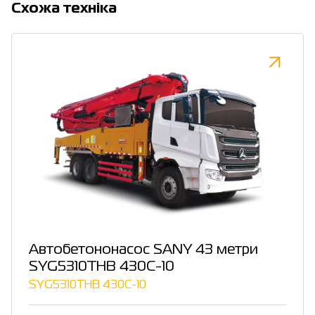
Cхожа техніка
Автобетононасос SANY 43 метри
SYG5310THB 430C-10
SYG5310THB 430C-10