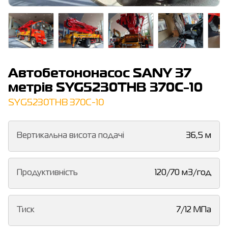
Автобетононасос SANY 37
метрів SYG5230THB 370C-10
SYG5230THB 370C-10
Вертикальна висота подачі
36,5 м
Продуктивність
120/70 м3/год
Тиск
7/12 МПа