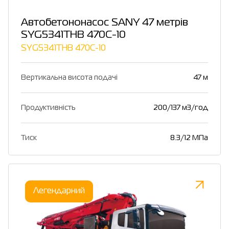
Автобетононасос SANY 47 метрів
SYG5341THB 470C-10
SYG5341THB 470C-10
Вертикальна висота подачі
47 м
Продуктивність
200/137 м3/год
Тиск
8.3/12 МПа
Легендарний