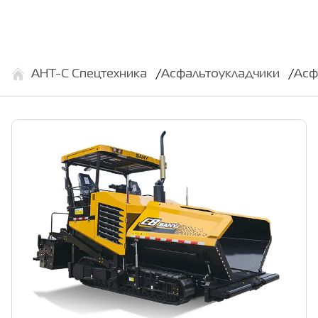
АНТ-С Спецтехника
Асфальтоукладчики
Асф