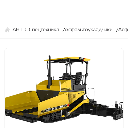
АНТ-С Спецтехника
Асфальтоукладчики
Асф