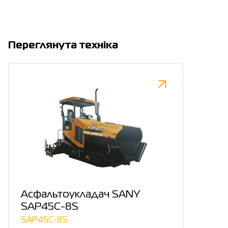
Переглянута техніка
Асфальтоукладач SANY
SAP45C-8S
SAP45C-8S