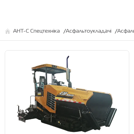
АНТ-С Спецтехніка
Асфальтоукладачі
Асфал