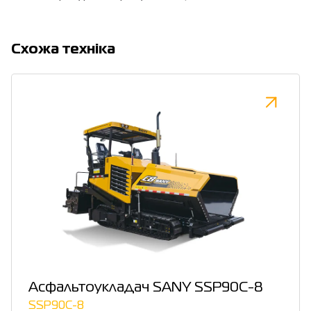
Cхожа техніка
Асфальтоукладач SANY SSP90C-8
SSP90C-8