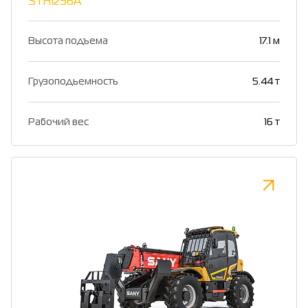
STH1256A
Высота подъема
17.1 м
Грузоподьемность
5.44 т
Рабочий вес
16 т