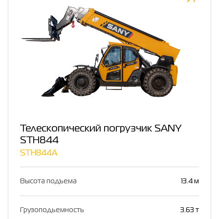
Телескопический погрузчик SANY
STH844
STH844A
Высота подъема
13.4 м
Грузоподьемность
3.63 т