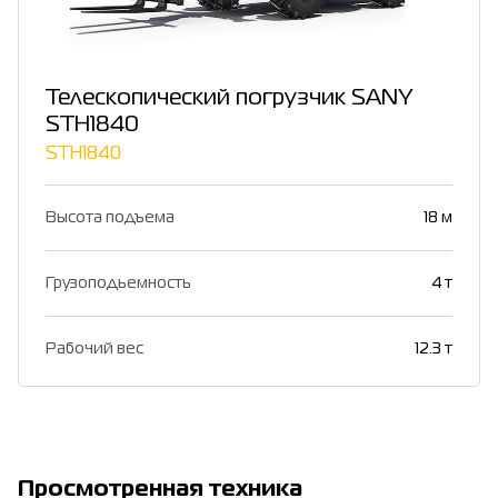
Телескопический погрузчик SANY
STH1840
STH1840
Высота подъема
18 м
Грузоподьемность
4 т
Рабочий вес
12.3 т
Просмотренная техника