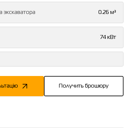
а экскаватора
0.26 м³
ь
74 кВт
льтацію
Получить брошюру