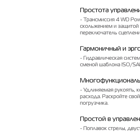
Простота управлен
- Трансмиссия 4 WD Pow
скольжением и защитой 
переключатель сцепления
Гармоничный и эр
- Гидравлическая систе
сменой шаблона ISO/SA
Многофункционал
- Удлиняемая рукоять, к
расхода. Раскройте сво
погрузчика.
Простой в управле
- Поплавок стрелы, дву