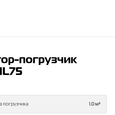
тор-погрузчик
HL75
а погрузчика
1.0 м³