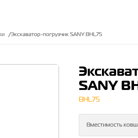
ки
Экскаватор-погрузчик SANY BHL75
Экскава
SANY B
BHL75
Вместимость ковш