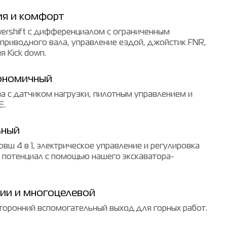
ия и комфорт
ershift с дифференциалом с ограниченным
приводного вала, управление ездой, джойстик FNR,
 Kick down.
гономичный
ма с датчиком нагрузки, пилотным управлением и
E.
ьный
овш 4 в 1, электрическое управление и регулировка
й потенциал с помощью нашего экскаватора-
нии и многоцелевой
сторонний вспомогательный выход для горных работ.