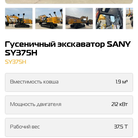
Гусеничный экскаватор SANY
SY375H
SY375H
Вместимость ковша
1.9 м³
Мощность двигателя
212 кВт
Рабочий вес
37.5 T