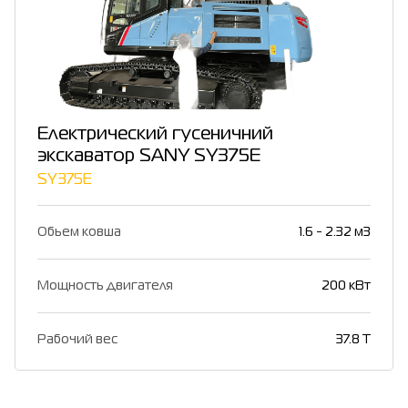
Електрический гусеничний
экскаватор SANY SY375E
SY375E
Обьем ковша
1.6 - 2.32 м3
Мощность двигателя
200 кВт
Рабочий вес
37.8 Т