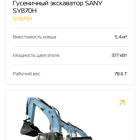
Гусеничный экскаватор SANY
SY870H
SY870H
Вместимость ковша
5.4 м³
Мощность двигателя
377 кВт
Рабочий вес
78.6 T