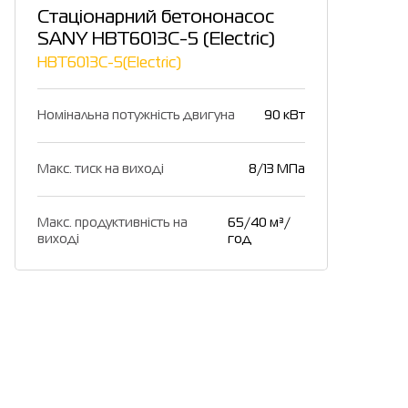
Стаціонарний бетононасос
SANY HBT6013C-5 (Electric)
HBT6013C-5(Electric)
Номінальна потужність двигуна
90 кВт
Макс. тиск на виході
8/13 МПа
Макс. продуктивність на
65/40 м³/
виході
год