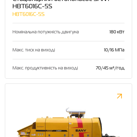
HBT6016C-5S
HBT6016C-5S
Номінальна потужність двигуна
180 кВт
Макс. тиск на виході
10/16 МПа
Макс. продуктивність на виході
70/45 м³/год