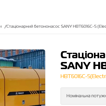
и
Стаціонарний бетононасос SANY HBT6016C-5 (Elect
Стаціон
SANY HBT
HBT6016C-5(Electri
Номінальна потужн