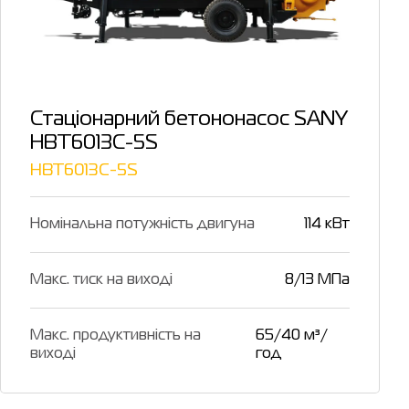
Стаціонарний бетононасос SANY
HBT6013C-5S
HBT6013C-5S
Номінальна потужність двигуна
114 кВт
Макс. тиск на виході
8/13 МПа
Макс. продуктивність на
65/40 м³/
виході
год