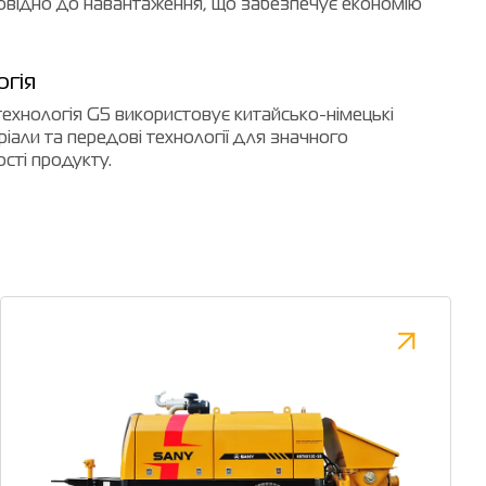
повідно до навантаження, що забезпечує економію
огія
ехнологія G5 використовує китайсько-німецькі
ріали та передові технології для значного
сті продукту.