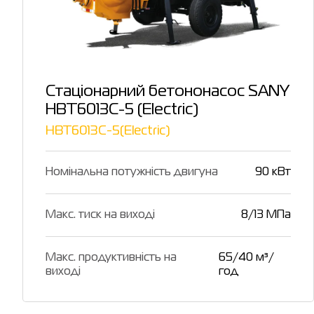
Стаціонарний бетононасос SANY
HBT6013C-5 (Electric)
HBT6013C-5(Electric)
Номінальна потужність двигуна
90 кВт
Макс. тиск на виході
8/13 МПа
Макс. продуктивність на
65/40 м³/
виході
год