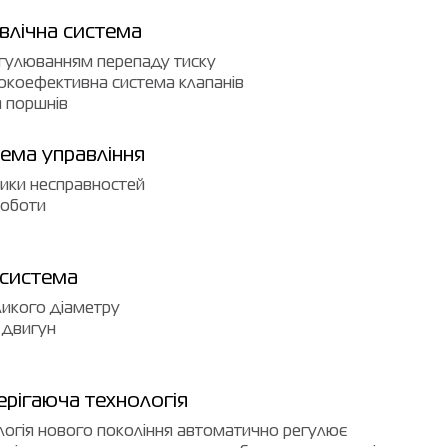
влічна система
егулюванням перепаду тиску
окоефективна система клапанів
 поршнів
тема управління
тики несправностей
роботи
 система
ликого діаметру
 двигун
рігаюча технологія
логія нового покоління автоматично регулює