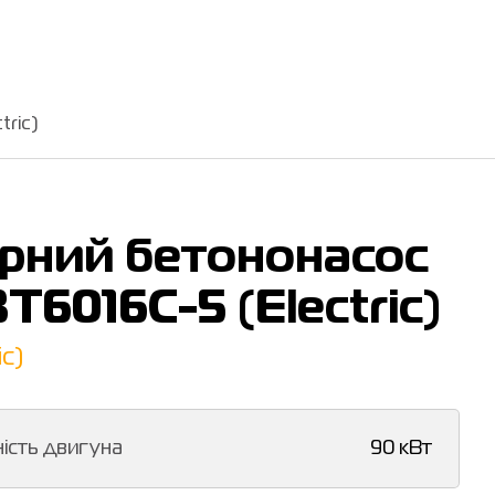
ric)
арний бетононасос
6016C-5 (Electric)
c)
ість двигуна
90 кВт