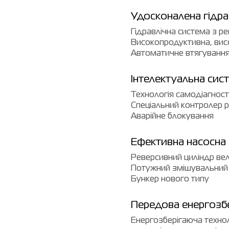
Удосконалена гідра
Гідравлічна система з р
Високопродуктивна, вис
Автоматичне втягування
Інтелектуальна сис
Технологія самодіагнос
Спеціальний контролер 
Аварійне блокування
Ефективна насосна
Реверсивний циліндр ве
Потужний змішувальний
Бункер нового типу
Передова енергозбе
Енергозберігаюча техно