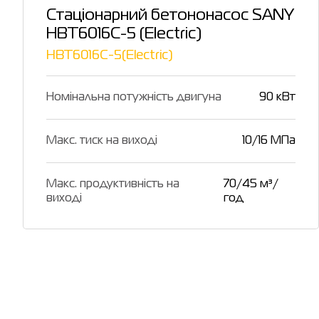
Стаціонарний бетононасос SANY
HBT6016C-5 (Electric)
HBT6016C-5(Electric)
Номінальна потужність двигуна
90 кВт
Макс. тиск на виході
10/16 МПа
Макс. продуктивність на
70/45 м³/
виході
год