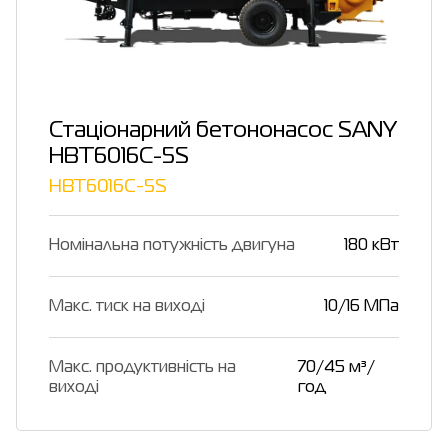
Стаціонарний бетононасос SANY
HBT6016C-5S
HBT6016C-5S
Номінальна потужність двигуна
180 кВт
Макс. тиск на виході
10/16 МПа
Макс. продуктивність на
70/45 м³/
виході
год