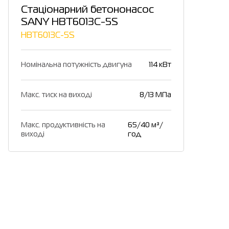
Стаціонарний бетононасос
SANY HBT6013C-5S
HBT6013C-5S
Номінальна потужність двигуна
114 кВт
Макс. тиск на виході
8/13 МПа
Макс. продуктивність на
65/40 м³/
виході
год