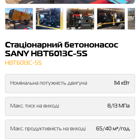
Стаціонарний бетононасос
SANY HBT6013C-5S
HBT6013C-5S
Номінальна потужність двигуна
114 кВт
Макс. тиск на виході
8/13 МПа
Макс. продуктивність на виході
65/40 м³/год