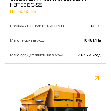
HBT6016C-5S
HBT6016C-5S
Номінальна потужність двигуна
180 кВт
Макс. тиск на виході
10/16 МПа
Макс. продуктивність на виході
70/45 м³/год