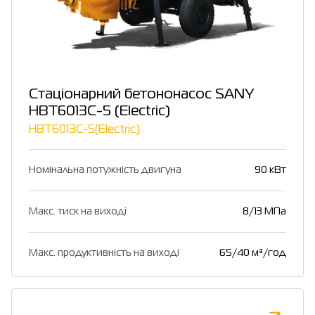
Стаціонарний бетононасос SANY
HBT6013C-5 (Electric)
HBT6013C-5(Electric)
Номінальна потужність двигуна
90 кВт
Макс. тиск на виході
8/13 МПа
Макс. продуктивність на виході
65/40 м³/год