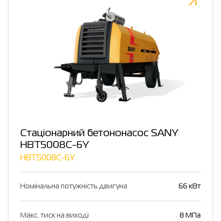
Стаціонарний бетононасос SANY
HBT5008C-6Y
HBT5008C-6Y
Номінальна потужність двигуна
66 кВт
Макс. тиск на виході
8 МПа