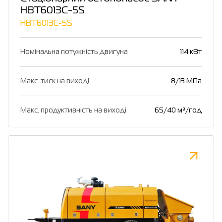
HBT6013C-5S
HBT6013C-5S
Номінальна потужність двигуна
114 кВт
Макс. тиск на виході
8/13 МПа
Макс. продуктивність на виході
65/40 м³/год