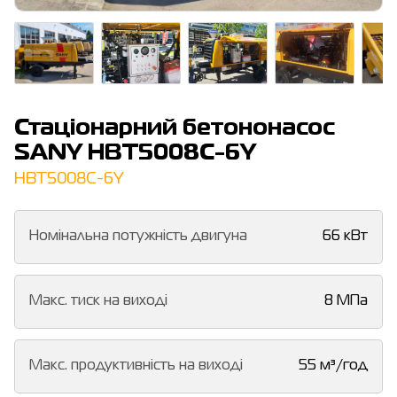
Стаціонарний бетононасос
SANY HBT5008C-6Y
HBT5008C-6Y
Номінальна потужність двигуна
66 кВт
Макс. тиск на виході
8 МПа
Макс. продуктивність на виході
55 м³/год