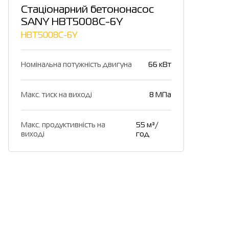
Стаціонарний бетононасос
SANY HBT5008C-6Y
HBT5008C-6Y
Номінальна потужність двигуна
66 кВт
Макс. тиск на виході
8 МПа
Макс. продуктивність на
55 м³/
виході
год