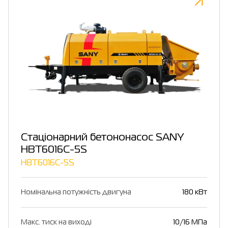
Стаціонарний бетононасос SANY
HBT6016C-5S
HBT6016C-5S
Номінальна потужність двигуна
180 кВт
Макс. тиск на виході
10/16 МПа