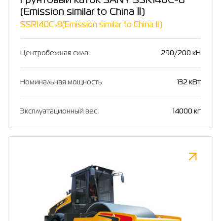
Грунтовый каток SANY SSR140C-8
(Emission similar to China Ⅱ)
SSR140C-8(Emission similar to China Ⅱ)
Центробежная сила
290/200 кН
Номинальная мощность
132 кВт
Эксплуатационный вес
14000 кг