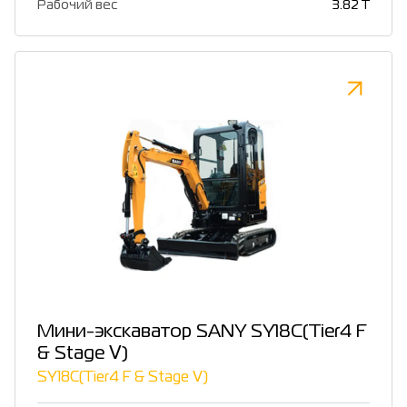
Рабочий вес
3.82 T
Мини-экскаватор SANY SY18C(Tier4 F
& Stage Ⅴ)
SY18C(Tier4 F & Stage Ⅴ)